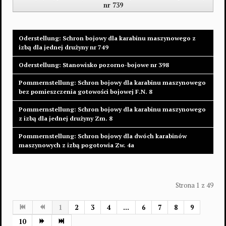
nr 739
Oderstellung: Schron bojowy dla karabinu maszynowego z
izbą dla jednej drużyny nr 749
Oderstellung: Stanowisko pozorno-bojowe nr 398
Pommernstellung: Schron bojowy dla karabinu maszynowego
bez pomieszczenia gotowości bojowej F.N. 8
Pommernstellung: Schron bojowy dla karabinu maszynowego
z izbą dla jednej drużyny Zm. 8
Pommernstellung: Schron bojowy dla dwóch karabinów
maszynowych z izbą pogotowia Zw. 4a
Strona 1 z 49
1
2
3
4
...
6
7
8
9
10