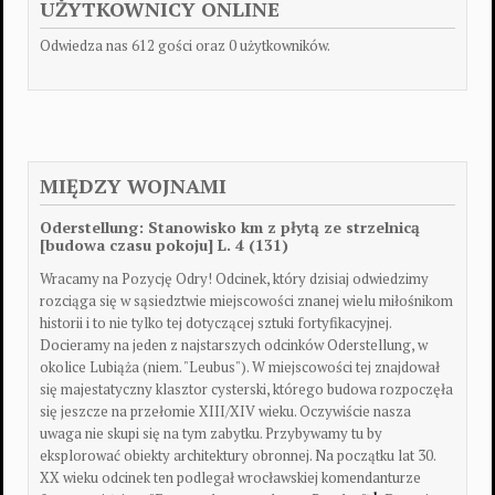
UŻYTKOWNICY ONLINE
Odwiedza nas 612 gości oraz 0 użytkowników.
MIĘDZY WOJNAMI
Oderstellung: Stanowisko km z płytą ze strzelnicą
[budowa czasu pokoju] L. 4 (131)
Wracamy na Pozycję Odry! Odcinek, który dzisiaj odwiedzimy
rozciąga się w sąsiedztwie miejscowości znanej wielu miłośnikom
historii i to nie tylko tej dotyczącej sztuki fortyfikacyjnej.
Docieramy na jeden z najstarszych odcinków Oderstellung, w
okolice Lubiąża (niem. "Leubus"). W miejscowości tej znajdował
się majestatyczny klasztor cysterski, którego budowa rozpoczęła
się jeszcze na przełomie XIII/XIV wieku. Oczywiście nasza
uwaga nie skupi się na tym zabytku. Przybywamy tu by
eksplorować obiekty architektury obronnej. Na początku lat 30.
XX wieku odcinek ten podlegał wrocławskiej komendanturze