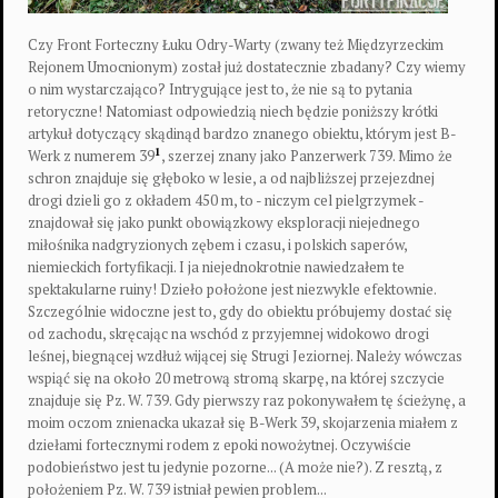
Czy Front Forteczny Łuku Odry-Warty (zwany też Międzyrzeckim
Rejonem Umocnionym) został już dostatecznie zbadany? Czy wiemy
o nim wystarczająco? Intrygujące jest to, że nie są to pytania
retoryczne! Natomiast odpowiedzią niech będzie poniższy krótki
artykuł dotyczący skądinąd bardzo znanego obiektu, którym jest B-
1
Werk z numerem 39
, szerzej znany jako Panzerwerk 739. Mimo że
schron znajduje się głęboko w lesie, a od najbliższej przejezdnej
drogi dzieli go z okładem 450 m, to - niczym cel pielgrzymek -
znajdował się jako punkt obowiązkowy eksploracji niejednego
miłośnika nadgryzionych zębem i czasu, i polskich saperów,
niemieckich fortyfikacji. I ja niejednokrotnie nawiedzałem te
spektakularne ruiny! Dzieło położone jest niezwykle efektownie.
Szczególnie widoczne jest to, gdy do obiektu próbujemy dostać się
od zachodu, skręcając na wschód z przyjemnej widokowo drogi
leśnej, biegnącej wzdłuż wijącej się Strugi Jeziornej. Należy wówczas
wspiąć się na około 20 metrową stromą skarpę, na której szczycie
znajduje się Pz. W. 739. Gdy pierwszy raz pokonywałem tę ścieżynę, a
moim oczom znienacka ukazał się B-Werk 39, skojarzenia miałem z
dziełami fortecznymi rodem z epoki nowożytnej. Oczywiście
podobieństwo jest tu jedynie pozorne... (A może nie?). Z resztą, z
położeniem Pz. W. 739 istniał pewien problem...