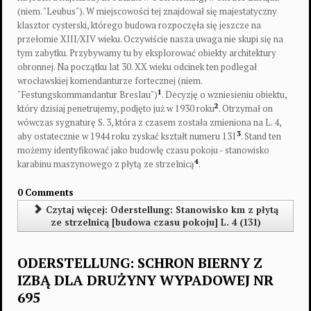
Między wojnami
1
(niem. "Leubus"). W miejscowości tej znajdował się majestatyczny
Umocnienia wzniesione od początku XX wieku do końca II wojny światowej...
2
klasztor cysterski, którego budowa rozpoczęła się jeszcze na
3
przełomie XIII/XIV wieku. Oczywiście nasza uwaga nie skupi się na
tym zabytku. Przybywamy tu by eksplorować obiekty architektury
4
obronnej. Na początku lat 30. XX wieku odcinek ten podlegał
5
wrocławskiej komendanturze fortecznej (niem.
1
"Festungskommandantur Breslau")
. Decyzję o wzniesieniu obiektu,
2
który dzisiaj penetrujemy, podjęto już w 1930 roku
. Otrzymał on
wówczas sygnaturę S. 3, która z czasem została zmieniona na L. 4,
3
aby ostatecznie w 1944 roku zyskać kształt numeru 131
. Stand ten
możemy identyfikować jako budowlę czasu pokoju - stanowisko
4
karabinu maszynowego z płytą ze strzelnicą
.
0 Comments
Czytaj więcej: Oderstellung: Stanowisko km z płytą
ze strzelnicą [budowa czasu pokoju] L. 4 (131)
ODERSTELLUNG: SCHRON BIERNY Z
IZBĄ DLA DRUŻYNY WYPADOWEJ NR
695