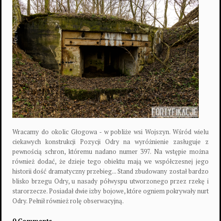
Wracamy do okolic Głogowa - w pobliże wsi Wojszyn. Wśród wielu
ciekawych konstrukcji Pozycji Odry na wyróżnienie zasługuje z
pewnością schron, któremu nadano numer 397. Na wstępie można
również dodać, że dzieje tego obiektu mają we współczesnej jego
historii dość dramatyczny przebieg... Stand zbudowany został bardzo
blisko brzegu Odry, u nasady półwyspu utworzonego przez rzekę i
starorzecze. Posiadał dwie izby bojowe, które ogniem pokrywały nurt
Odry. Pełnił również rolę obserwacyjną.
0 Comments