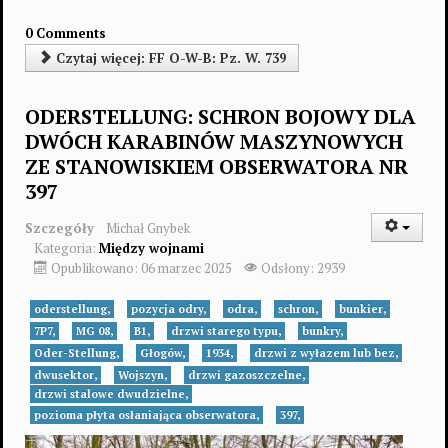
0 Comments
Czytaj więcej: FF O-W-B: Pz. W. 739
ODERSTELLUNG: SCHRON BOJOWY DLA
DWÓCH KARABINÓW MASZYNOWYCH
ZE STANOWISKIEM OBSERWATORA NR
397
Szczegóły
Michał Gnybek
Kategoria:
Między wojnami
Opublikowano: 06 marzec 2025
Odsłony: 2939
oderstellung,
pozycja odry,
odra,
schron,
bunkier,
7P7,
MG 08,
B1,
drzwi starego typu,
bunkry,
Oder-Stellung,
Głogów,
1934,
drzwi z wyłazem lub bez,
dwusektor,
Wojszyn,
drzwi gazoszczelne,
drzwi stalowe dwudzielne,
pozioma płyta osłaniająca obserwatora,
397,