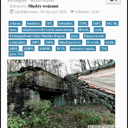
Szczegóły
Michał Gnybek
Kategoria:
Między wojnami
Opublikowano: 02 styczeń 2026
Odsłony: 5543
schron,
bunkier,
7P7,
lubuskie,
57P8,
14P7,
MG 08,
mru,
międzyrzecki rejon umocniony,
ffowb,
owb,
Festungsfront Oder Warthe Bogen,
pzw,
Panzerwerk,
centralny,
20P7,
23P8,
Międzyrzecz,
B-werk,
werk,
48P8,
420P9,
424P01,
M 19,
miotacz ognia,
739,
pzw 739,