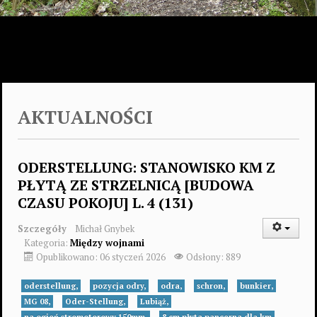
AKTUALNOŚCI
ODERSTELLUNG: STANOWISKO KM Z
PŁYTĄ ZE STRZELNICĄ [BUDOWA
CZASU POKOJU] L. 4 (131)
Szczegóły
Michał Gnybek
Kategoria:
Między wojnami
Opublikowano: 06 styczeń 2026
Odsłony: 889
oderstellung,
pozycja odry,
odra,
schron,
bunkier,
MG 08,
Oder-Stellung,
Lubiąż,