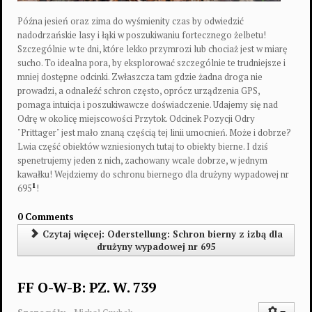
Późna jesień oraz zima do wyśmienity czas by odwiedzić
nadodrzańskie lasy i łąki w poszukiwaniu fortecznego żelbetu!
Szczególnie w te dni, które lekko przymrozi lub chociaż jest w miarę
sucho. To idealna pora, by eksplorować szczególnie te trudniejsze i
mniej dostępne odcinki. Zwłaszcza tam gdzie żadna droga nie
prowadzi, a odnaleźć schron często, oprócz urządzenia GPS,
pomaga intuicja i poszukiwawcze doświadczenie. Udajemy się nad
Odrę w okolicę miejscowości Przytok. Odcinek Pozycji Odry
"Prittager" jest mało znaną częścią tej linii umocnień. Może i dobrze?
Lwia część obiektów wzniesionych tutaj to obiekty bierne. I dziś
spenetrujemy jeden z nich, zachowany wcale dobrze, w jednym
kawałku! Wejdziemy do schronu biernego dla drużyny wypadowej nr
1
695
!
0 Comments
Czytaj więcej: Oderstellung: Schron bierny z izbą dla
drużyny wypadowej nr 695
FF O-W-B: PZ. W. 739