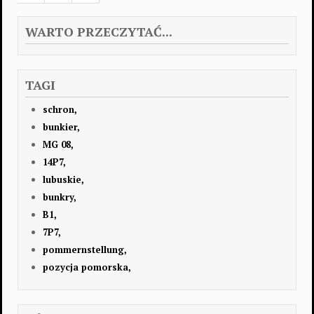
WARTO PRZECZYTAĆ...
TAGI
schron,
bunkier,
MG 08,
14P7,
lubuskie,
bunkry,
B1,
7P7,
pommernstellung,
pozycja pomorska,