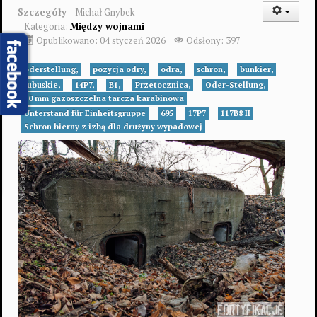
Szczegóły
Michał Gnybek
Kategoria:
Między wojnami
Opublikowano: 04 styczeń 2026
Odsłony: 397
oderstellung,
pozycja odry,
odra,
schron,
bunkier,
lubuskie,
14P7,
B1,
Przetocznica,
Oder-Stellung,
20 mm gazoszczelna tarcza karabinowa
Unterstand für Einheitsgruppe
695
17P7
117B8 II
Schron bierny z izbą dla drużyny wypadowej