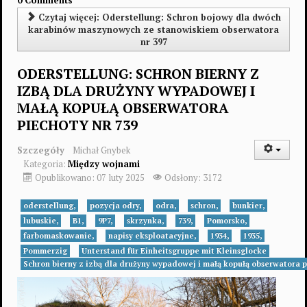
Czytaj więcej: Oderstellung: Schron bojowy dla dwóch
karabinów maszynowych ze stanowiskiem obserwatora
nr 397
ODERSTELLUNG: SCHRON BIERNY Z
IZBĄ DLA DRUŻYNY WYPADOWEJ I
MAŁĄ KOPUŁĄ OBSERWATORA
PIECHOTY NR 739
Szczegóły
Michał Gnybek
Kategoria:
Między wojnami
Opublikowano: 07 luty 2025
Odsłony: 3172
oderstellung,
pozycja odry,
odra,
schron,
bunkier,
lubuskie,
B1,
9P7,
skrzynka,
739,
Pomorsko,
farbomaskowanie,
napisy eksploatacyjne,
1934,
1935,
Pommerzig
Unterstand für Einheitsgruppe mit Kleinsglocke
Schron bierny z izbą dla drużyny wypadowej i małą kopułą obserwatora 