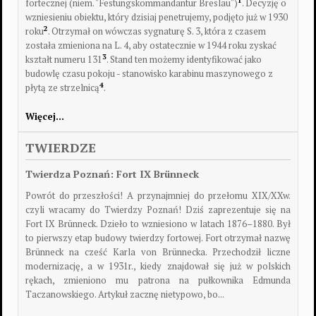
1
fortecznej (niem. "Festungskommandantur Breslau")
. Decyzję o
wzniesieniu obiektu, który dzisiaj penetrujemy, podjęto już w 1930
2
roku
. Otrzymał on wówczas sygnaturę S. 3, która z czasem
została zmieniona na L. 4, aby ostatecznie w 1944 roku zyskać
3
kształt numeru 131
. Stand ten możemy identyfikować jako
budowlę czasu pokoju - stanowisko karabinu maszynowego z
4
płytą ze strzelnicą
.
Więcej…
TWIERDZE
Twierdza Poznań: Fort IX Brünneck
Powrót do przeszłości!
A przynajmniej do przełomu XIX/XXw.
czyli wracamy do Twierdzy Poznań! Dziś zaprezentuje się na
Fort IX Brünneck. Dzieło to wzniesiono w latach 1876–1880. Był
to pierwszy etap budowy twierdzy fortowej. Fort otrzymał nazwę
Brünneck na cześć Karla von Brünnecka. Przechodził liczne
modernizację, a w 1931r., kiedy znajdował się już w polskich
rękach, zmieniono mu patrona na pułkownika Edmunda
Taczanowskiego. Artykuł zacznę nietypowo, bo...