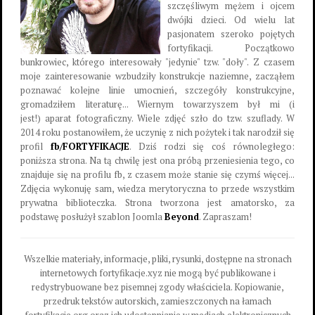
szczęśliwym mężem i ojcem
dwójki dzieci. Od wielu lat
pasjonatem szeroko pojętych
fortyfikacji. Początkowo
bunkrowiec, którego interesowały "jedynie" tzw. "doły". Z czasem
moje zainteresowanie wzbudziły konstrukcje naziemne, zacząłem
poznawać kolejne linie umocnień, szczegóły konstrukcyjne,
gromadziłem literaturę... Wiernym towarzyszem był mi (i
jest!) aparat fotograficzny. Wiele zdjęć szło do tzw. szuflady. W
2014 roku postanowiłem, że uczynię z nich pożytek i tak narodził się
profil
fb/FORTYFIKACJE
. Dziś rodzi się coś równoległego:
poniższa strona. Na tą chwilę jest ona próbą przeniesienia tego, co
znajduje się na profilu fb, z czasem może stanie się czymś więcej...
Zdjęcia wykonuję sam, wiedza merytoryczna to przede wszystkim
prywatna biblioteczka. Strona tworzona jest amatorsko, za
podstawę posłużył szablon Joomla
Beyond
. Zapraszam!
Wszelkie materiały, informacje, pliki, rysunki, dostępne na stronach
internetowych fortyfikacje.xyz nie mogą być publikowane i
redystrybuowane bez pisemnej zgody właściciela. Kopiowanie,
przedruk tekstów autorskich, zamieszczonych na łamach
fortyfikacje.org oraz ich udostępnianie w mediach elektronicznych