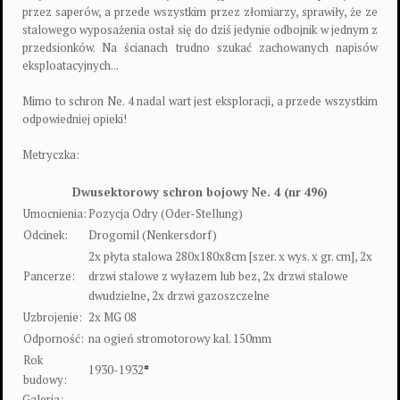
przez saperów, a przede wszystkim przez złomiarzy, sprawiły, że ze
stalowego wyposażenia ostał się do dziś jedynie odbojnik w jednym z
przedsionków. Na ścianach trudno szukać zachowanych napisów
eksploatacyjnych...
Mimo to schron Ne. 4 nadal wart jest eksploracji, a przede wszystkim
odpowiedniej opieki!
Metryczka:
Dwusektorowy schron bojowy Ne. 4 (nr 496)
Umocnienia:
Pozycja Odry (Oder-Stellung)
Odcinek:
Drogomil (Nenkersdorf)
2x płyta stalowa 280x180x8cm [szer. x wys. x gr. cm], 2x
Pancerze:
drzwi stalowe z wyłazem lub bez, 2x drzwi stalowe
dwudzielne, 2x drzwi gazoszczelne
Uzbrojenie:
2x MG 08
Odporność:
na ogień stromotorowy kal. 150mm
Rok
1930-1932
*
budowy:
Galeria: