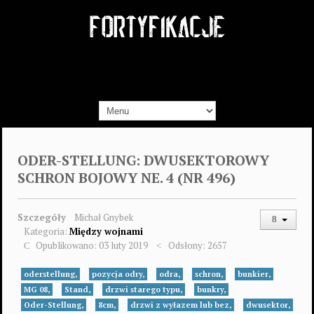
ODER-STELLUNG: DWUSEKTOROWY
SCHRON BOJOWY NE. 4 (NR 496)
Szczegóły
Michał Gnybek
Kategoria:
Między wojnami
Opublikowano: 03 luty 2019
Odsłony: 2657
oderstellung,
pozycja odry,
odra,
schron,
bunkier,
MG 08,
Stand,
drzwi starego typu,
bunkry,
Oder-Stellung,
8cm,
drzwi z wyłazem lub bez,
dwusektor,