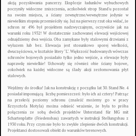
akcją pozyskiwania pancerzy. Eksplozje ładunków wybuchowych
poczyniły widoczne zniszczenia, aczkolwiek strop Stand'u pozostał
na swoim miejscu, a ściany zewnętrzne/wewnętrzne jedynie w
niewielkim stopniu przemieściły się. Już na pierwszy rzut oka widać, że
schron nr 496 był projektem nadzwyczajnym, oczywiście jak na
warunki roku 1932! W dostatecznie zachowanej elewacji wejściowej
odnajdziemy dwa wejścia. Oba zamykane były stalowymi drzwiami z
wyłazem lub bez. Elewacja jest stosunkowo sporej wielkości,
dwuczęściowa, w kształcie litery "L". Większość budowanych wówczas
schronów bojowych posiadało tylko jedno wejście, a elewacje były
naprawdę niewielkie! Uchowały się również obie ściany bojowe,
cokolwiek na każdej widoczne są ślady akcji zezłomowania płyt
stalowych.
Wejdźmy do środka! Jak na konstrukcję z początku lat 30. Stand Ne. 4
posiadał imponującą
liczbę pomieszczeń: było ich aż cztery! Patrząc
na przekrój poziomy schronu (znaleźć możemy go w pracy
Krzysztofa Motyla) można odnieść wrażenie, że była to próba
połączenia ze sobą dwóch projektów Unterstand für MG mit
Schartenplatte (Friedensbau) zawartych w instrukcji Stellungsbau z
1930 roku. Przy czym nie było to zwykłe zlepienie dwóch konstrukcji.
Projektanci dostosowali obiekt do warunków terenowych.