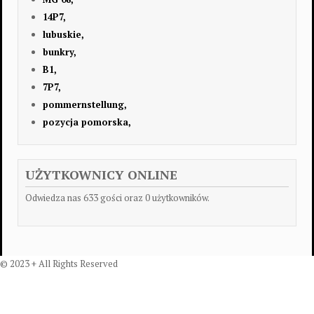
14P7,
lubuskie,
bunkry,
B1,
7P7,
pommernstellung,
pozycja pomorska,
UŻYTKOWNICY ONLINE
Odwiedza nas 633 gości oraz 0 użytkowników.
© 2023 + All Rights Reserved