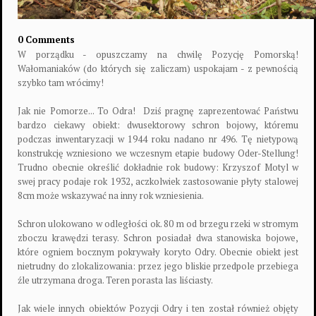
0 Comments
W porządku - opuszczamy na chwilę Pozycję Pomorską!
Wałomaniaków (do których się zaliczam) uspokajam - z pewnością
szybko tam wrócimy!
Jak nie Pomorze... To Odra!
Dziś pragnę zaprezentować Państwu
bardzo ciekawy obiekt: dwusektorowy schron bojowy, któremu
podczas inwentaryzacji w 1944 roku nadano nr 496. Tę nietypową
konstrukcję wzniesiono we wczesnym etapie budowy Oder-Stellung!
Trudno obecnie określić dokładnie rok budowy: Krzyszof Motyl w
swej pracy podaje rok 1932, aczkolwiek zastosowanie płyty stalowej
8cm może wskazywać na inny rok wzniesienia.
Schron ulokowano w odległości ok. 80 m od brzegu rzeki w stromym
zboczu krawędzi terasy. Schron posiadał dwa stanowiska bojowe,
które ogniem bocznym pokrywały koryto Odry. Obecnie obiekt jest
nietrudny do zlokalizowania: przez jego bliskie przedpole przebiega
źle utrzymana droga. Teren porasta las liściasty.
Jak wiele innych obiektów Pozycji Odry i ten został również objęty