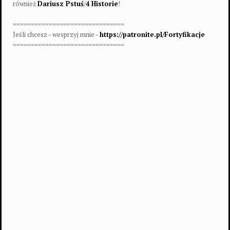
również
Dariusz Pstuś
/
4 Historie
!
===============================
Jeśli chcesz - wesprzyj mnie -
https://patronite.pl/Fortyfikacje
===============================