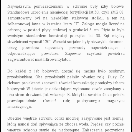
Największymi pomieszczeniami w schronie były izby bojowe.
Standardowe uzbrojenie niemieckiej fortyfikacji lat 30., czyli sMG 08,
zamontowany był na niewielkim stalowym stoliku, a ten na
żelbetonowej ławie w kształcie litery "T". Załoga mogła liczyć na
ochronę w postaci płyty stalowej o grubości 8 cm. Płyta ta była
swoistym standardem konstrukcji początku lat 30. Kąt między
strzelnicami wynosił 120˚. Warunki socjalne były niezwykle skromne:
obieg powietrza zapewniały przewody napowietrzające i
odprowadzające powietrze. Zapewne czystość powietrza
zagwarantować miał filtrowentylator.
Do każdej z izb bojowych dostać się można było osobnym
przedsionkiem. Oba przedsionki pełniły również rolę śluzy. Co
ciekawe projektanci zapewnili również komunikację pomiędzy izbami
bojowymi: W ścianie je oddzielającej wykonano otwór zamykany z
obu stron drzwiami. Jak wskazuje K. Motyl ta swoista śluza pełniła
prawdopodobnie również rolę podręcznego magazynu
amunicyjnego.
Obecnie wnętrze schronu coraz mocniej zasypywane jest ziemią,
którą nanosi doń spływająca ze zbocza woda. Prędzej czy później
wnętrze schronu stanie się niedostępne. Zniszczenia poczynione