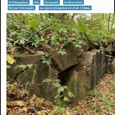
Stellungsbau,
496,
Drogomil,
Nenkersdorf,
Bytom Odrzański,
na ogień stromotorowy kal. 150mm,