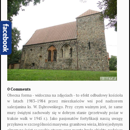
0 Comments
Obecna forma - widoczna na zdjęciach - to efekt odbudowy kościoła
w latach 1983–1984 przez mieszkańców wsi pod nadzorem
salezjanina ks. W. Dąbrowskiego. Przy czym ważnym jest, że same
mury świątyni zachowały się w dobrym stanie (przetrwały pożar w
trakcie walk w 1945 r.). Jako pasjonatów fortyfikacji naszą uwagę
przykuwa w szczególności masywna granitowa wieża, której jedynym
oknem na świat są wąskie otwory oraz zwarta bryła obiektu, nadające