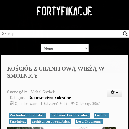
KOŚCIÓŁ Z GRANITOWĄ WIEŻĄ W
SMOLNICY
Szczegóły
Michał Gnybek
Kategoria:
Budownictwo sakralne
Opublikowano: 10 styczeń 2017
Odsłony: 3867
Zachodniopomorskie,
budownictwo sakralne,
kościół,
Smolnica,
architektura romańska,
kościół obronny,