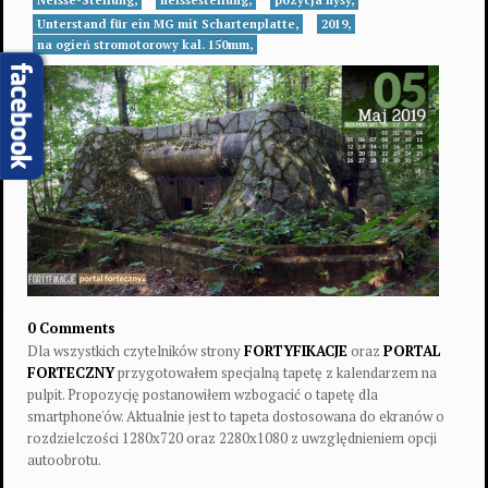
Neisse-Stellung,
neissestellung,
pozycja nysy,
Unterstand für ein MG mit Schartenplatte,
2019,
na ogień stromotorowy kal. 150mm,
0 Comments
Dla wszystkich czytelników strony
FORTYFIKACJE
oraz
PORTAL
FORTECZNY
przygotowałem specjalną tapetę z kalendarzem na
pulpit. Propozycję postanowiłem wzbogacić o tapetę dla
smartphone'ów. Aktualnie jest to tapeta dostosowana do ekranów o
rozdzielczości 1280x720 oraz 2280x1080 z uwzględnieniem opcji
autoobrotu.