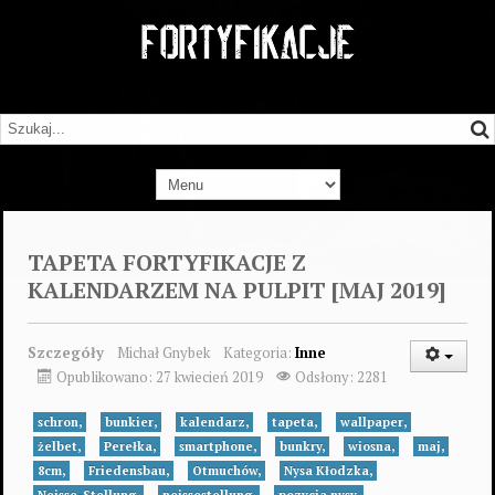
TAPETA FORTYFIKACJE Z
KALENDARZEM NA PULPIT [MAJ 2019]
Szczegóły
Michał Gnybek
Kategoria:
Inne
Opublikowano: 27 kwiecień 2019
Odsłony: 2281
schron,
bunkier,
kalendarz,
tapeta,
wallpaper,
żelbet,
Perełka,
smartphone,
bunkry,
wiosna,
maj,
8cm,
Friedensbau,
Otmuchów,
Nysa Kłodzka,