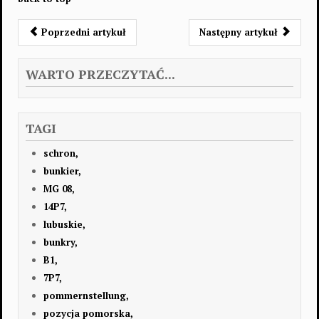
Poprzedni artykuł
Następny artykuł
WARTO PRZECZYTAĆ...
TAGI
schron,
bunkier,
MG 08,
14P7,
lubuskie,
bunkry,
B1,
7P7,
pommernstellung,
pozycja pomorska,