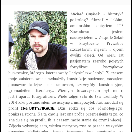
Michał Gnybek -
historyk?
politolog? filozof z lekkim,
amatorskim zacięciem IT?
Zawodowo jestem
nauczycielem w Zespole Szkół
w Przytocznej. Prywatnie
szczęśliwym mężem i ojcem
dwójki dzieci. Od wielu lat
pasjonatem szeroko pojętych
fortyfikacji. Początkowo
bunkrowiec, którego interesowały "jedynie" tzw. "doły". Z czasem
moje zainteresowanie wzbudziły konstrukcje naziemne, zacząłem
poznawać kolejne linie umocnień, szczegóły konstrukcyjne,
gromadziłem literaturę... Wiernym towarzyszem był mi (i
jest!) aparat fotograficzny. Wiele zdjęć szło do tzw. szuflady. W
2014 roku postanowiłem, że uczynię z nich pożytek i tak narodził się
profil
fb/FORTYFIKACJE
. Dziś rodzi się coś równoległego:
poniższa strona. Na tą chwilę jest ona próbą przeniesienia tego, co
znajduje się na profilu fb, z czasem może stanie się czymś więcej...
Zdjęcia wykonuję sam, wiedza merytoryczna to przede wszystkim
prywatna biblioteczka. Strona tworzona jest amatorsko, za