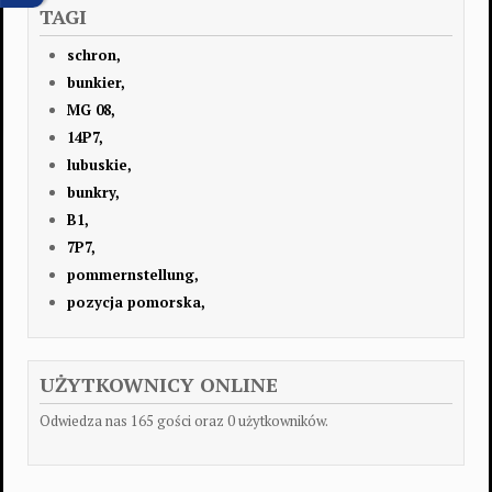
TAGI
schron,
bunkier,
MG 08,
14P7,
lubuskie,
bunkry,
B1,
7P7,
pommernstellung,
pozycja pomorska,
UŻYTKOWNICY ONLINE
Odwiedza nas 165 gości oraz 0 użytkowników.