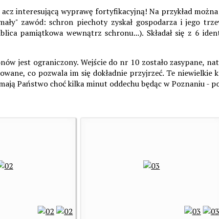
acz interesującą wyprawę fortyfikacyjną! Na przykład można
mały" zawód: schron piechoty zyskał gospodarza i jego trzewi
blica pamiątkowa wewnątrz schronu...). Składał się z 6 id
onów jest ograniczony. Wejście do nr 10 zostało zasypane, na
wane, co pozwala im się dokładnie przyjrzeć. Te niewielkie ko
mają Państwo choć kilka minut oddechu będąc w Poznaniu - po