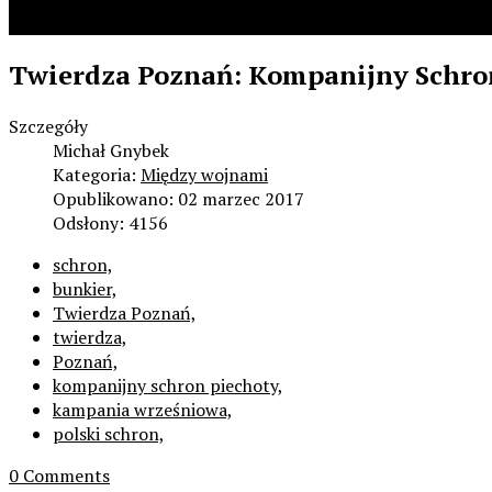
Współpraca
Twierdza Poznań: Kompanijny Schron 
Szczegóły
Michał Gnybek
Kategoria:
Między wojnami
Opublikowano: 02 marzec 2017
Odsłony: 4156
schron,
bunkier,
Twierdza Poznań,
twierdza,
Poznań,
kompanijny schron piechoty,
kampania wrześniowa,
polski schron,
0 Comments