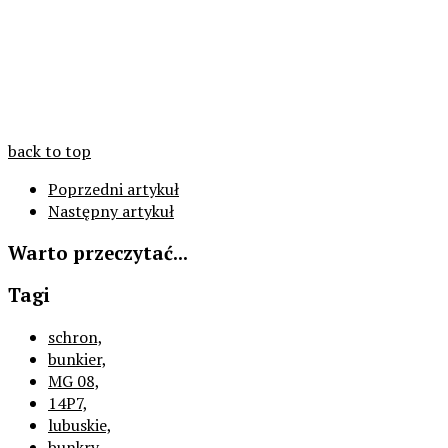
back to top
Poprzedni artykuł
Następny artykuł
Warto przeczytać...
Tagi
schron,
bunkier,
MG 08,
14P7,
lubuskie,
bunkry,