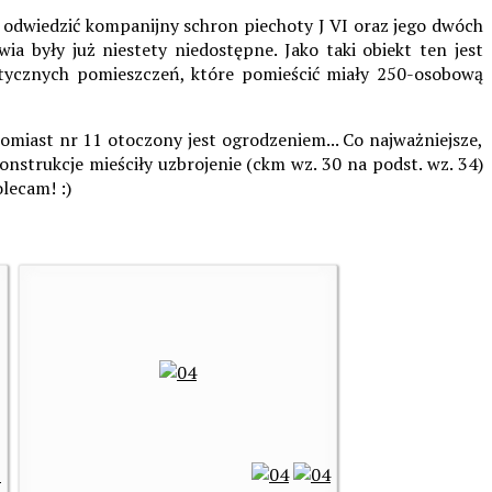
 odwiedzić kompanijny schron piechoty J VI oraz jego dwóch
a były już niestety niedostępne. Jako taki obiekt ten jest
entycznych pomieszczeń, które pomieścić miały 250-osobową
tomiast nr 11 otoczony jest ogrodzeniem... Co najważniejsze,
nstrukcje mieściły uzbrojenie (ckm wz. 30 na podst. wz. 34)
lecam! :)