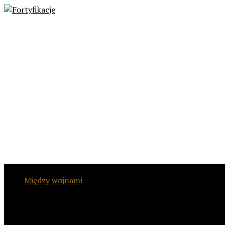
Aktualności
Między wojnami
Twierdze
Wieki średnie
Budownictwo sakralne
Inne