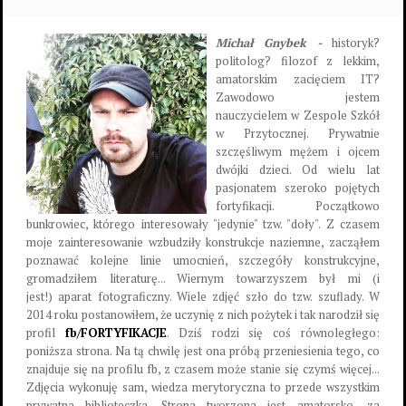
Michał Gnybek -
historyk?
politolog? filozof z lekkim,
amatorskim zacięciem IT?
Zawodowo jestem
nauczycielem w Zespole Szkół
w Przytocznej. Prywatnie
szczęśliwym mężem i ojcem
dwójki dzieci. Od wielu lat
pasjonatem szeroko pojętych
fortyfikacji. Początkowo
bunkrowiec, którego interesowały "jedynie" tzw. "doły". Z czasem
moje zainteresowanie wzbudziły konstrukcje naziemne, zacząłem
poznawać kolejne linie umocnień, szczegóły konstrukcyjne,
gromadziłem literaturę... Wiernym towarzyszem był mi (i
jest!) aparat fotograficzny. Wiele zdjęć szło do tzw. szuflady. W
2014 roku postanowiłem, że uczynię z nich pożytek i tak narodził się
profil
fb/FORTYFIKACJE
. Dziś rodzi się coś równoległego:
poniższa strona. Na tą chwilę jest ona próbą przeniesienia tego, co
znajduje się na profilu fb, z czasem może stanie się czymś więcej...
Zdjęcia wykonuję sam, wiedza merytoryczna to przede wszystkim
prywatna biblioteczka. Strona tworzona jest amatorsko, za