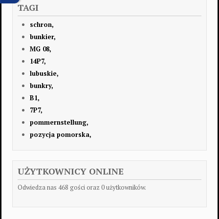
TAGI
schron,
bunkier,
MG 08,
14P7,
lubuskie,
bunkry,
B1,
7P7,
pommernstellung,
pozycja pomorska,
UŻYTKOWNICY ONLINE
Odwiedza nas 468 gości oraz 0 użytkowników.