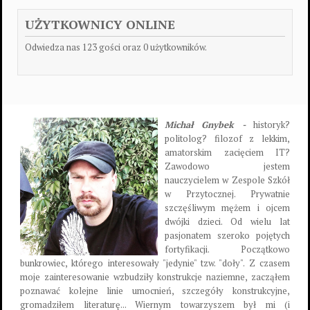
UŻYTKOWNICY ONLINE
Odwiedza nas 123 gości oraz 0 użytkowników.
Michał Gnybek -
historyk?
politolog? filozof z lekkim,
amatorskim zacięciem IT?
Zawodowo jestem
nauczycielem w Zespole Szkół
w Przytocznej. Prywatnie
szczęśliwym mężem i ojcem
dwójki dzieci. Od wielu lat
pasjonatem szeroko pojętych
fortyfikacji. Początkowo
bunkrowiec, którego interesowały "jedynie" tzw. "doły". Z czasem
moje zainteresowanie wzbudziły konstrukcje naziemne, zacząłem
poznawać kolejne linie umocnień, szczegóły konstrukcyjne,
gromadziłem literaturę... Wiernym towarzyszem był mi (i