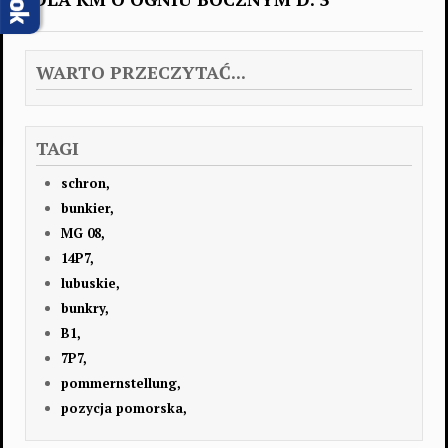
WARTO PRZECZYTAĆ...
TAGI
schron,
bunkier,
MG 08,
14P7,
lubuskie,
bunkry,
B1,
7P7,
pommernstellung,
pozycja pomorska,