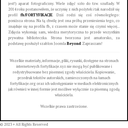
jest!) aparat fotograficzny. Wiele zdjęć szło do tzw. szuflady. W
2014 roku postanowiłem, że uczynię z nich pożytek i tak narodził się
profil
fb/FORTYFIKACJE
. Dziś rodzi się coś równoległego:
poniższa strona. Na tą chwilę jest ona próbą przeniesienia tego, co
znajduje się na profilu fb, z czasem może stanie się czymś więcej...
Zdjęcia wykonuję sam, wiedza merytoryczna to przede wszystkim
prywatna biblioteczka. Strona tworzona jest amatorsko, za
podstawę posłużył szablon Joomla
Beyond
. Zapraszam!
Wszelkie materiały, informacje, pliki, rysunki, dostępne na stronach
internetowych fortyfikacje.xyz nie mogą być publikowane i
redystrybuowane bez pisemnej zgody właściciela. Kopiowanie,
przedruk tekstów autorskich, zamieszczonych na łamach
fortyfikacje.org oraz ich udostępnianie w mediach elektronicznych
jak również w innej formie jest możliwe wyłącznie za pisemną zgodą
właściciela.
Wszelkie prawa zastrzeżone.
© 2023 + All Rights Reserved