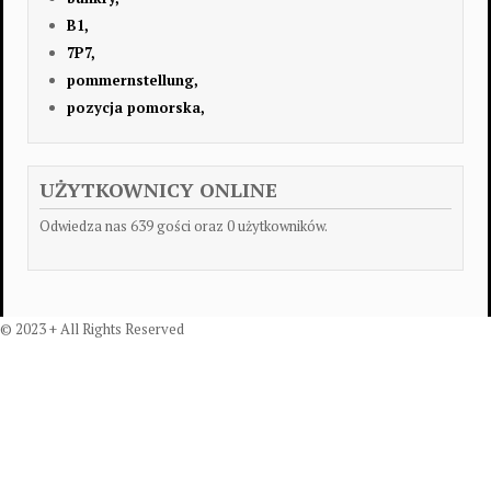
B1,
7P7,
pommernstellung,
pozycja pomorska,
UŻYTKOWNICY ONLINE
Odwiedza nas 639 gości oraz 0 użytkowników.
© 2023 + All Rights Reserved