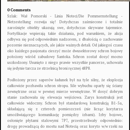
0 Comments
Szlak: Wał Pomorski - Linia Noteci/Die Pommernstellung -
Netzestellung rozwija się! Dotychczas zaśmiecone i totalnie
zarośnięte obiekty ukazują swe, dotychczas skrywane tajemnice.
Fortyfikacje wspierają takie działania, pod warunkiem, że akcja
odbywa się pod odpowiednim nadzorem, z dbałością o zachowanie
pozornie nieznaczących, ale jakże ważnych detali. Od jakiegoś czasu
oko każdego pasjonata cieszyć może dwusektorowy schron bojowy
położony wśród zabudowy Santoka. Schron został dosyć mocno
uszkodzony. Usunięto z niego prawie wszystkie pancerze, uchowała
się jedynie tarcza ze strzelnicą broni ręcznej 48P8.
Podłożony przez saperów ładunek był na tyle silny, że eksplozja
całkowicie pozbawiła schron stropu. Sile wybuchu oparły się ściany
zewnętrzne oraz w pewnej mierze wewnętrzne. W dosyć dobrym
stanie zachowała się elewacja wejściowa. Zarys konstrukcji jest
całkowicie widoczny. Schron był standardową konstrukcją B1-5a,
składającą się z czterech pomieszczeń (nie licząc korytarza
umożliwiającego komunikację pomiędzy izbami). Izby bojowe,
osłonięte płytami stalowymi 7P7, przestrzeliwały odpowiednio:
drogę prowadzącą do mostu nad Notecią oraz koryto w/w rzeki na