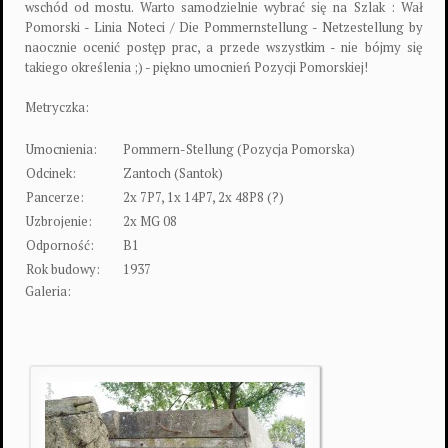
wschód od mostu. Warto samodzielnie wybrać się na Szlak : Wał
Pomorski - Linia Noteci / Die Pommernstellung - Netzestellung by
naocznie ocenić postęp prac, a przede wszystkim - nie bójmy się
takiego określenia ;) - piękno umocnień Pozycji Pomorskiej!
Metryczka:
Umocnienia:
Pommern-Stellung (Pozycja Pomorska)
Odcinek:
Zantoch (Santok)
Pancerze:
2x 7P7, 1x 14P7, 2x 48P8 (?)
Uzbrojenie:
2x MG 08
Odporność:
B1
Rok budowy:
1937
Galeria: