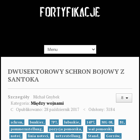
DWUSEKTOROWY SCHRON BOJOWY Z
SANTOKA
Szczegóły
Michał Gnybek
Kategoria:
Między wojnami
Opublikowano: 28 październik 2017
Odsłony: 3184
schron,
bunkier,
7P7,
lubuskie,
14P7,
MG 08,
B1,
pommernstellung,
pozycja pomorska,
wał pomorski,
noteć,
linia noteci,
netzestellung,
Stand,
Gorzów,