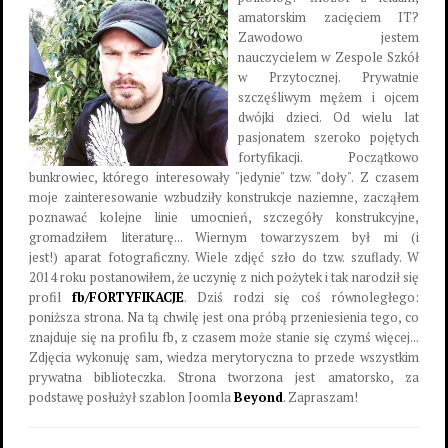
amatorskim zacięciem IT?
Zawodowo jestem
nauczycielem w Zespole Szkół
w Przytocznej. Prywatnie
szczęśliwym mężem i ojcem
dwójki dzieci. Od wielu lat
pasjonatem szeroko pojętych
fortyfikacji. Początkowo
bunkrowiec, którego interesowały "jedynie" tzw. "doły". Z czasem
moje zainteresowanie wzbudziły konstrukcje naziemne, zacząłem
poznawać kolejne linie umocnień, szczegóły konstrukcyjne,
gromadziłem literaturę... Wiernym towarzyszem był mi (i
jest!) aparat fotograficzny. Wiele zdjęć szło do tzw. szuflady. W
2014 roku postanowiłem, że uczynię z nich pożytek i tak narodził się
profil
fb/FORTYFIKACJE
. Dziś rodzi się coś równoległego:
poniższa strona. Na tą chwilę jest ona próbą przeniesienia tego, co
znajduje się na profilu fb, z czasem może stanie się czymś więcej...
Zdjęcia wykonuję sam, wiedza merytoryczna to przede wszystkim
prywatna biblioteczka. Strona tworzona jest amatorsko, za
podstawę posłużył szablon Joomla
Beyond
. Zapraszam!