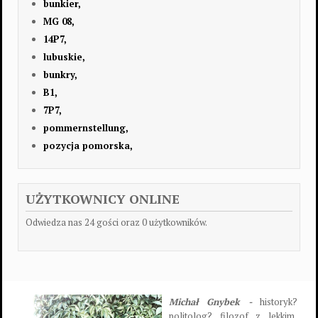
bunkier,
MG 08,
14P7,
lubuskie,
bunkry,
B1,
7P7,
pommernstellung,
pozycja pomorska,
UŻYTKOWNICY ONLINE
Odwiedza nas 24 gości oraz 0 użytkowników.
Michał Gnybek -
historyk?
politolog? filozof z lekkim,