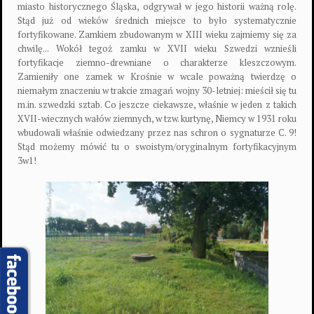
miasto historycznego Śląska, odgrywał w jego historii ważną rolę.
Stąd już od wieków średnich miejsce to było systematycznie
fortyfikowane. Zamkiem zbudowanym w XIII wieku zajmiemy się za
chwilę... Wokół tegoż zamku w XVII wieku Szwedzi wznieśli
fortyfikacje ziemno-drewniane o charakterze kleszczowym.
Zamieniły one zamek w Krośnie w wcale poważną twierdzę o
niemałym znaczeniu w trakcie zmagań wojny 30-letniej: mieścił się tu
m.in. szwedzki sztab. Co jeszcze ciekawsze, właśnie w jeden z takich
XVII-wiecznych wałów ziemnych, w tzw. kurtynę, Niemcy w 1931 roku
wbudowali właśnie odwiedzany przez nas schron o sygnaturze C. 9!
Stąd możemy mówić tu o swoistym/oryginalnym fortyfikacyjnym
3w1!