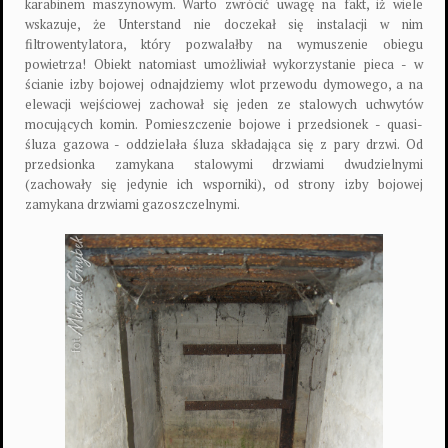
karabinem maszynowym. Warto zwrócić uwagę na fakt, iż wiele
wskazuje, że Unterstand nie doczekał się instalacji w nim
filtrowentylatora, który pozwalałby na wymuszenie obiegu
powietrza! Obiekt natomiast umożliwiał wykorzystanie pieca - w
ścianie izby bojowej odnajdziemy wlot przewodu dymowego, a na
elewacji wejściowej zachował się jeden ze stalowych uchwytów
mocujących komin. Pomieszczenie bojowe i przedsionek - quasi-
śluza gazowa - oddzielała śluza składająca się z pary drzwi. Od
przedsionka zamykana stalowymi drzwiami dwudzielnymi
(zachowały się jedynie ich wsporniki), od strony izby bojowej
zamykana drzwiami gazoszczelnymi.