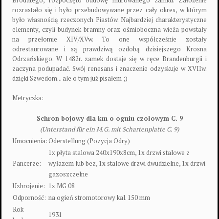
rozrastało się i było przebudowywane przez cały okres, w którym
było własnością rzeczonych Piastów. Najbardziej charakterystyczne
elementy, czyli budynek bramny oraz ośmioboczna wieża powstały
na przełomie XIV/XVw. To one współcześnie zostały
odrestaurowane i są prawdziwą ozdobą dzisiejszego Krosna
Odrzańskiego. W 1482r. zamek dostaje się w ręce Brandenburgii i
zaczyna podupadać. Swój renesans i znaczenie odzyskuje w XVIIw.
dzięki Szwedom... ale o tym już pisałem ;)
Metryczka:
Schron bojowy dla km o ogniu czołowym C. 9
(Unterstand für ein M.G. mit Schartenplatte C. 9)
Umocnienia:
Oderstellung (Pozycja Odry)
1x płyta stalowa 240x190x8cm, 1x drzwi stalowe z
Pancerze:
wyłazem lub bez, 1x stalowe drzwi dwudzielne, 1x drzwi
gazoszczelne
Uzbrojenie:
1x MG 08
Odporność:
na ogień stromotorowy kal. 150 mm
Rok
1931