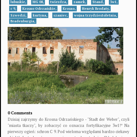
lubuskie,
MG 08,
twierdza,
zamek,
Stand,
3w1,
c 9,
Krosno Odrzańskie,
Krosno,
Henryk Brodaty,
Szwedzi,
kurtyna,
szaniec,
wojna trzydziestoletnia,
Bradenburgia,
0 Comments
Dzisiaj zajrzymy do Krosna Odrzańskiego - "Stadt der Weber", czyli
"miasta tkaczy", by zobaczyć co oznacza fortyfikacyjne 3w1!* Na
pierwszy ogień: schron C 9. Pod wieloma względami bardzo ciekawy