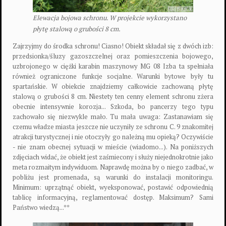
Elewacja bojowa schronu. W projekcie wykorzystano
płytę stalową o grubości 8 cm.
Zajrzyjmy do środka schronu! Ciasno! Obiekt składał się z dwóch izb:
przedsionka/śluzy gazoszczelnej oraz pomieszczenia bojowego,
uzbrojonego w ciężki karabin maszynowy MG 08 Izba ta spełniała
również ograniczone funkcje socjalne. Warunki bytowe były tu
spartańskie. W obiekcie znajdziemy całkowicie zachowaną płytę
stalową o grubości 8 cm. Niestety ten cenny element schronu zżera
obecnie intensywnie korozja... Szkoda, bo pancerzy tego typu
zachowało się niezwykle mało. Tu mała uwaga: Zastanawiam się
czemu władze miasta jeszcze nie uczyniły ze schronu C. 9 znakomitej
atrakcji turystycznej i nie otoczyły go należną mu opieką? Oczywiście
- nie znam obecnej sytuacji w mieście (wiadomo...). Na poniższych
zdjęciach widać, że obiekt jest zaśmiecony i służy niejednokrotnie jako
meta rozmaitym indywiduom. Naprawdę można by o niego zadbać, w
pobliżu jest promenada, są warunki do instalacji monitoringu.
Minimum: uprzątnąć obiekt, wyeksponować, postawić odpowiednią
tablicę informacyjną, reglamentować dostęp. Maksimum? Sami
Państwo wiedzą...**