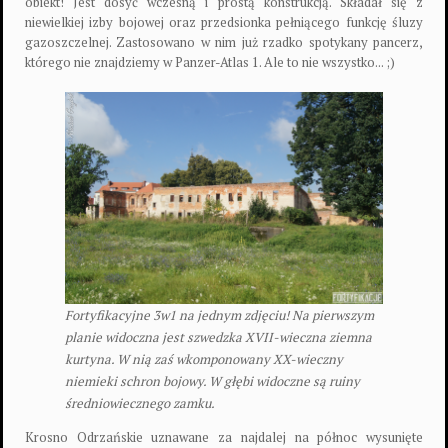
obiekt! Jest dosyć wczesną i prostą konstrukcją. Składał się z
niewielkiej izby bojowej oraz przedsionka pełniącego funkcję śluzy
gazoszczelnej. Zastosowano w nim już rzadko spotykany pancerz,
którego nie znajdziemy w Panzer-Atlas 1. Ale to nie wszystko... ;)
Fortyfikacyjne 3w1 na jednym zdjęciu! Na pierwszym
planie widoczna jest szwedzka XVII-wieczna ziemna
kurtyna. W nią zaś wkomponowany XX-wieczny
niemieki schron bojowy. W głębi widoczne są ruiny
średniowiecznego zamku.
Krosno Odrzańskie uznawane za najdalej na północ wysunięte