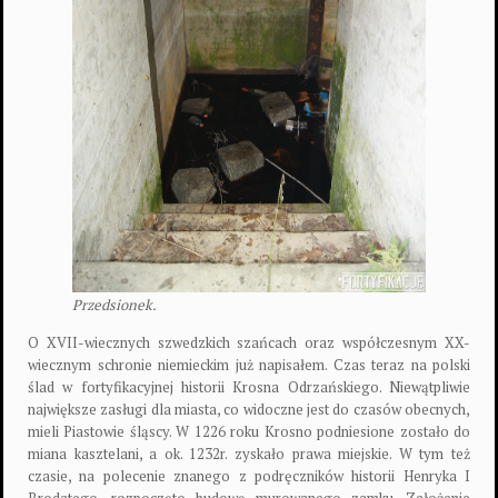
Przedsionek.
O XVII-wiecznych szwedzkich szańcach oraz współczesnym XX-
wiecznym schronie niemieckim już napisałem. Czas teraz na polski
ślad w fortyfikacyjnej historii Krosna Odrzańskiego. Niewątpliwie
największe zasługi dla miasta, co widoczne jest do czasów obecnych,
mieli Piastowie śląscy. W 1226 roku Krosno podniesione zostało do
miana kasztelani, a ok. 1232r. zyskało prawa miejskie. W tym też
czasie, na polecenie znanego z podręczników historii Henryka I
Brodatego, rozpoczęto budowę murowanego zamku. Założenie