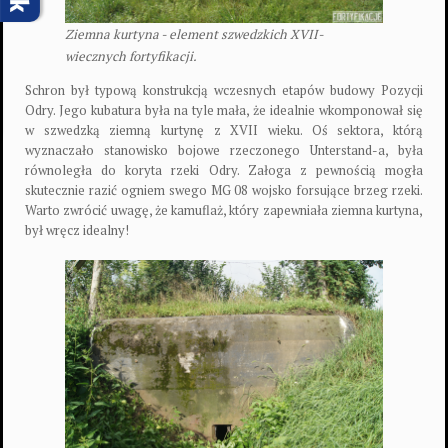
Ziemna kurtyna - element szwedzkich XVII-
wiecznych fortyfikacji.
Schron był typową konstrukcją wczesnych etapów budowy Pozycji
Odry. Jego kubatura była na tyle mała, że idealnie wkomponował się
w szwedzką ziemną kurtynę z XVII wieku. Oś sektora, którą
wyznaczało stanowisko bojowe rzeczonego Unterstand-a, była
równoległa do koryta rzeki Odry. Załoga z pewnością mogła
skutecznie razić ogniem swego MG 08 wojsko forsujące brzeg rzeki.
Warto zwrócić uwagę, że kamuflaż, który zapewniała ziemna kurtyna,
był wręcz idealny!