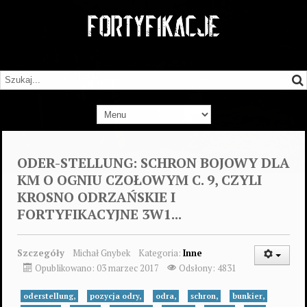
ODER-STELLUNG: SCHRON BOJOWY DLA
KM O OGNIU CZOŁOWYM C. 9, CZYLI
KROSNO ODRZAŃSKIE I
FORTYFIKACYJNE 3W1...
Szczegóły
Michał Gnybek
Kategoria:
Inne
Opublikowano: 03 marzec 2017
Odsłony: 4831
oderstellung,
pozycja odry,
odra,
schron,
bunkier,