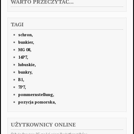
WARTO PRZECZYTAĆ...
TAGI
schron,
bunkier,
MG 08,
14P7,
lubuskie,
bunkry,
B1,
7P7,
pommernstellung,
pozycja pomorska,
UŻYTKOWNICY ONLINE