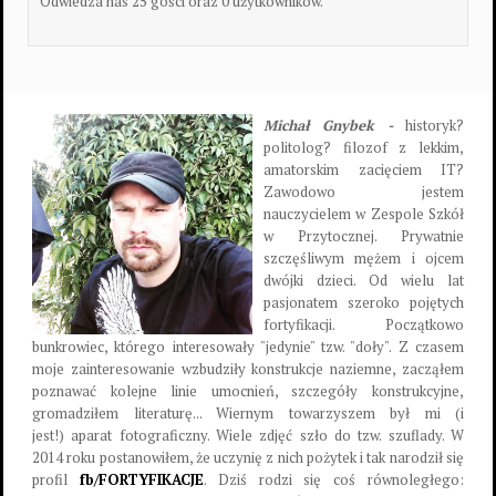
Odwiedza nas 25 gości oraz 0 użytkowników.
Michał Gnybek -
historyk?
politolog? filozof z lekkim,
amatorskim zacięciem IT?
Zawodowo jestem
nauczycielem w Zespole Szkół
w Przytocznej. Prywatnie
szczęśliwym mężem i ojcem
dwójki dzieci. Od wielu lat
pasjonatem szeroko pojętych
fortyfikacji. Początkowo
bunkrowiec, którego interesowały "jedynie" tzw. "doły". Z czasem
moje zainteresowanie wzbudziły konstrukcje naziemne, zacząłem
poznawać kolejne linie umocnień, szczegóły konstrukcyjne,
gromadziłem literaturę... Wiernym towarzyszem był mi (i
jest!) aparat fotograficzny. Wiele zdjęć szło do tzw. szuflady. W
2014 roku postanowiłem, że uczynię z nich pożytek i tak narodził się
profil
fb/FORTYFIKACJE
. Dziś rodzi się coś równoległego: