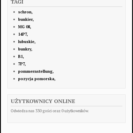
TAGI
schron,
bunkier,
MG 08,
14P7,
lubuskie,
bunkry,
B1,
7P7,
pommernstellung,
pozycja pomorska,
UŻYTKOWNICY ONLINE
Odwiedza nas 330 gości oraz 0 użytkowników.