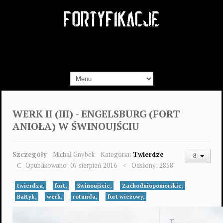
WERK II (III) - ENGELSBURG (FORT
ANIOŁA) W ŚWINOUJŚCIU
Szczegóły
Michał Gnybek
Kategoria:
Twierdze
Opublikowano: 07 sierpień 2016
Odsłony: 2858
twierdza,
fort,
Świnoujście,
Zachodniopomorskie,
Bałtyk,
werk,
rotunda,
fort wieżowy,