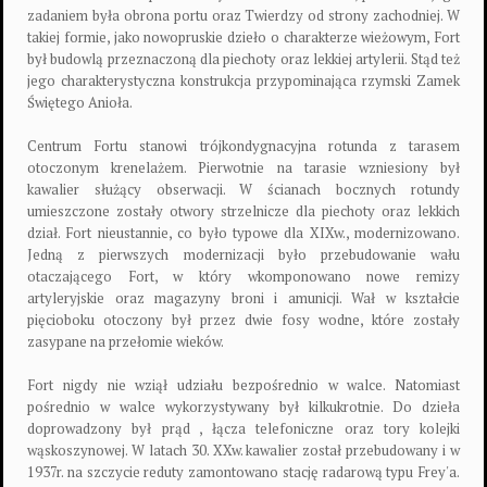
zadaniem była obrona portu oraz Twierdzy od strony zachodniej. W
takiej formie, jako nowopruskie dzieło o charakterze wieżowym, Fort
był budowlą przeznaczoną dla piechoty oraz lekkiej artylerii. Stąd też
jego charakterystyczna konstrukcja przypominająca rzymski Zamek
Świętego Anioła.
Centrum Fortu stanowi trójkondygnacyjna rotunda z tarasem
otoczonym krenelażem. Pierwotnie na tarasie wzniesiony był
kawalier służący obserwacji. W ścianach bocznych rotundy
umieszczone zostały otwory strzelnicze dla piechoty oraz lekkich
dział. Fort nieustannie, co było typowe dla XIXw., modernizowano.
Jedną z pierwszych modernizacji było przebudowanie wału
otaczającego Fort, w który wkomponowano nowe remizy
artyleryjskie oraz magazyny broni i amunicji. Wał w kształcie
pięcioboku otoczony był przez dwie fosy wodne, które zostały
zasypane na przełomie wieków.
Fort nigdy nie wziął udziału bezpośrednio w walce. Natomiast
pośrednio w walce wykorzystywany był kilkukrotnie. Do dzieła
doprowadzony był prąd , łącza telefoniczne oraz tory kolejki
wąskoszynowej. W latach 30. XXw. kawalier został przebudowany i w
1937r. na szczycie reduty zamontowano stację radarową typu Frey'a.