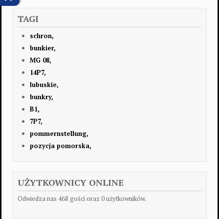
TAGI
schron,
bunkier,
MG 08,
14P7,
lubuskie,
bunkry,
B1,
7P7,
pommernstellung,
pozycja pomorska,
UŻYTKOWNICY ONLINE
Odwiedza nas 468 gości oraz 0 użytkowników.