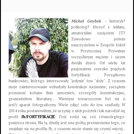
Michał Gnybek -
historyk?
politolog? filozof z lekkim,
amatorskim zacięciem IT?
Zawodowo jestem
nauczycielem w Zespole Szkół
w Przytocznej. Prywatnie
szczęśliwym mężem i ojcem
dwójki dzieci. Od wielu lat
pasjonatem szeroko pojętych
fortyfikacji. Początkowo
bunkrowiec, którego interesowały "jedynie" tzw. "doły". Z czasem
moje zainteresowanie wzbudziły konstrukcje naziemne, zacząłem
poznawać kolejne linie umocnień, szczegóły konstrukcyjne,
gromadziłem literaturę... Wiernym towarzyszem był mi (i
jest!) aparat fotograficzny. Wiele zdjęć szło do tzw. szuflady. W
2014 roku postanowiłem, że uczynię z nich pożytek i tak narodził się
profil
fb/FORTYFIKACJE
. Dziś rodzi się coś równoległego:
poniższa strona. Na tą chwilę jest ona próbą przeniesienia tego, co
znajduje się na profilu fb, z czasem może stanie się czymś więcej...