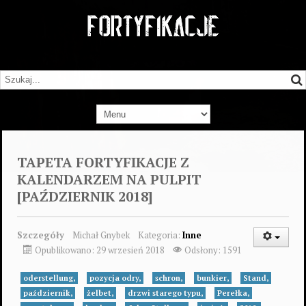
TAPETA FORTYFIKACJE Z
KALENDARZEM NA PULPIT
[PAŹDZIERNIK 2018]
Szczegóły
Michał Gnybek
Kategoria:
Inne
Opublikowano: 29 wrzesień 2018
Odsłony: 1591
oderstellung,
pozycja odry,
schron,
bunkier,
Stand,
październik,
żelbet,
drzwi starego typu,
Perełka,