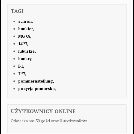
TAGI
schron,
bunkier,
MG 08,
14P7,
lubuskie,
bunkry,
B1,
7P7,
pommernstellung,
pozycja pomorska,
UŻYTKOWNICY ONLINE
Odwiedza nas 30 gości oraz 0 użytkowników.