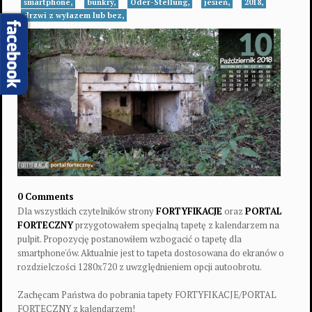
smartphone,
bunkry,
Oder-Stellung,
jesień,
2018,
drzwi z wyłazem lub bez,
0 Comments
Dla wszystkich czytelników strony
FORTYFIKACJE
oraz
PORTAL
FORTECZNY
przygotowałem specjalną tapetę z kalendarzem na
pulpit. Propozycję postanowiłem wzbogacić o tapetę dla
smartphone'ów. Aktualnie jest to tapeta dostosowana do ekranów o
rozdzielczości 1280x720 z uwzględnieniem opcji autoobrotu.
Zachęcam Państwa do pobrania tapety FORTYFIKACJE/PORTAL
FORTECZNY z kalendarzem!