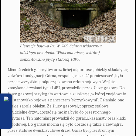
Elewacja bojowa Pz. W. 745. Schron widoczny z
bliskiego przedpola. Widoczna nisza, w której
zamontowano płytę stalową 10P7.
Mimo średnich gabarytów oraz lichej odporności, obiekty składały się
z dwóch kondygnacji. Górna, zespalająca sześć pomieszczeń, była
przede wszystkim podporządkowana celom bojowym. Wejście,
zamykane drzwiami typu 14P7, prowadziło przez śluzę gazową. Do
śluzy gazowej przylegała wartownia z ubikacją, w której znajdowało
się stanowisko bojowe z pancerzem "skrzynkowymi". Osłaniało ono
bliskie zapole obiektu. Ze śluzy gazowej, poprzez stalowe
dwudzielne drzwi, dostać się można było do przestronnego
korytarza. Ten natomiast prowadził do garażu, kazamaty oraz klatki
schodowej. Do garażu można się było dostać się także z zewnątrz,
przez stalowe dwuskrzydłowe drzwi. Garaż był przestronnym