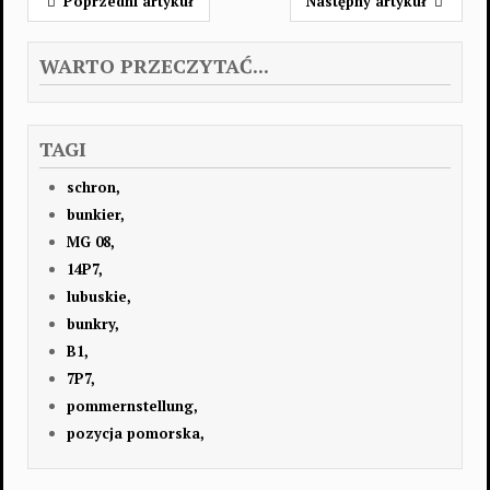
Poprzedni artykuł
Następny artykuł
WARTO PRZECZYTAĆ...
TAGI
schron,
bunkier,
MG 08,
14P7,
lubuskie,
bunkry,
B1,
7P7,
pommernstellung,
pozycja pomorska,