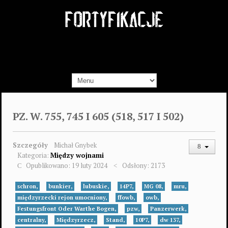
PZ. W. 755, 745 I 605 (518, 517 I 502)
Szczegóły
Michał Gnybek
Kategoria:
Między wojnami
Opublikowano: 19 luty 2024
Odsłony: 2173
schron,
bunkier,
lubuskie,
14P7,
MG 08,
mru,
międzyrzecki rejon umocniony,
ffowb,
owb,
Festungsfront Oder Warthe Bogen,
pzw,
Panzerwerk,
centralny,
Międzyrzecz,
Stand,
10P7,
dw 137,