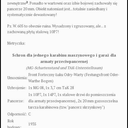
2
zewnętrzne
. Ponadto w wartowni oraz izbie bojowej zachowały się
pancerze 20 mm. Obiekt natomiast jest... totalnie zaniedbany i
systematycznie dewastowany!
Pz. W. 605 to obecnie ruina. Wysadzony i zgruzowany, ale... z
zachowaną płytą stalową 10P7!
Metryczka:
Schron dla jednego karabinu maszynowego i garaż dla
armaty przeciwpancernej
(MG-Schartenstand und TAK-Unterstellraum)
Front Forteczny Łuku Odry-Warty (Festungsfront Oder-
Umocnienia:
Warthe Bogen)
Uzbrojenie:
1x MG 08, 1x 3,7 cm TaK 28
1x 10P7, 1x 14P7, 1x stalowe drzwi do pomieszczenia
Pancerze:
dla armaty przeciwpancernej , 2x 20 mm gazoszczelna
tarcza karabinowa (tzw. "pancerz skrzynkowy")
Odporność:
C
Rok
1935
budowy: