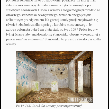
pomieszczeniem, o nisko posadowionej posadzce, na której m.in.
składowano amunicję. Armata wsuwana była do wewnątrz po
stalowych ceownikach. Ogień z armaty załoga mogła prowadzić ze
otwartego stanowiska zewnętrznego, wzmocnionego jedynie
żelbetowym przedpiersiem. Na górnej kondygnacji znajdowała się
również izba bojowa dla ciężkiego karabinu maszynowego. Jej
załoga osłonięta była 6 cm płytą stalową typu 10P7. Prócz tego w
tylnej ścianie izby znajdowało się stanowisko obrony wewnętrznej z
pancerzem "skrzynkowym". Stanowisko to przestrzeliwało garaż dla
armaty.
Pz. W. 745. Garaż dla armaty przeciwpancernej.