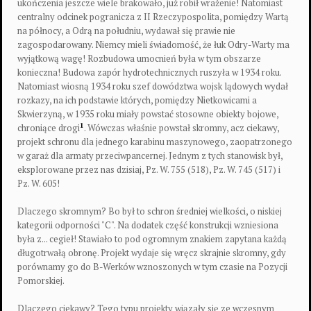
ukończenia jeszcze wiele brakowało, już robił wrażenie! Natomiast
centralny odcinek pogranicza z II Rzeczypospolita, pomiędzy Wartą
na północy, a Odrą na południu, wydawał się prawie nie
zagospodarowany. Niemcy mieli świadomość, że łuk Odry-Warty ma
wyjątkową wagę! Rozbudowa umocnień była w tym obszarze
konieczna! Budowa zapór hydrotechnicznych ruszyła w 1934 roku.
Natomiast wiosną 1934 roku szef dowództwa wojsk lądowych wydał
rozkazy, na ich podstawie których, pomiędzy Nietkowicami a
Skwierzyną, w 1935 roku miały powstać stosowne obiekty bojowe,
1
chroniące drogi
. Wówczas właśnie powstał skromny, acz ciekawy,
projekt schronu dla jednego karabinu maszynowego, zaopatrzonego
w garaż dla armaty przeciwpancernej. Jednym z tych stanowisk był,
eksplorowane przez nas dzisiaj, Pz. W. 755 (518), Pz. W. 745 (517) i
Pz. W. 605!
Dlaczego skromnym? Bo był to schron średniej wielkości, o niskiej
kategorii odporności "C". Na dodatek część konstrukcji wzniesiona
była z... cegieł! Stawiało to pod ogromnym znakiem zapytana każdą
długotrwałą obronę. Projekt wydaje się wręcz skrajnie skromny, gdy
porównamy go do B-Werków wznoszonych w tym czasie na Pozycji
Pomorskiej.
Dlaczego ciekawy? Tego typu projekty wiązały się ze wczesnym