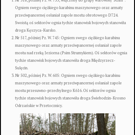
Nr 518, później Pz. W. 755, włączony do grupy warownej "Schill":
Ogniem swego ciężkiego karabinu maszynowego oraz armaty
przeciwpancernej osłaniał zapole mostu obrotowego D724.
Swoistą oś sektorów ognia tychże stanowisk bojowych stanowiła
droga Kęszyca-Kursko.
Nr 517, później Pz. W. 745: Ogniem swego ciężkiego karabinu
maszynowego oraz armaty przeciwpancernej osłaniał zapole
mostu nad rzeką Jeziorna (Psim Strumykiem). Oś sektorów ognia
tychże stanowisk bojowych stanowiła droga Międzyrzecz-
Sulęcin.
Nr 502, później Pz. W. 605: Ogniem swego ciężkiego karabinu
maszynowego oraz armaty przeciwpancernej osłaniał zapole
mostu przesuwno-przechylnego K616. Oś sektorów ognia
tychże stanowisk bojowych stanowiła droga Świebodzin-Krosno
Odrzańskie w Przetocznicy.