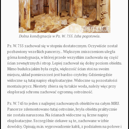
Dolna kondygnacja w Pz. W. 755. Izba pogotowia.
Pz. W. 755 zachował się w stopniu dostatecznym. Oczywiście został
pozbawiony wszelkich pancerzy... Większym zniszczeniom uległa
górna kondygnacja, w której przede wszystkim zachowała się część
ścian zewnętrznych i strop. Lepiej zachował się dolny poziom obiektu.
Mimo budulca jakim była cegła, większość ścian stoi na swoim
miejscu, układ pomieszczeń jest bardzo czytelny. Gdzieniegdzie
widoczne są tutaj napisy eksploatacyjne. Widoczne są pozostałości
montażu prycz. Niestety zbiera się tu także woda, należy więc przy
eksploracji schronu zachować ogromną ostrożność.
Pz. W. 745 to jeden z najlepiej zachowanych obiektów na całym MRU.
Pancerze zdemontowano tutaj ostrożnie, bryła obiektu praktycznie
nie została naruszona. Na ścianach widoczne są liczne napisy
eksploatacyjne. Szczególnie ciekawe są te, zachowane w izbie
dowódcy. Opisują m.in. wyprowadzenie kabli, z podziałem na polowe i