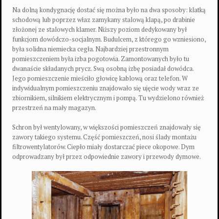
Na dolną kondygnację dostać się można było na dwa sposoby: klatką
schodową lub poprzez właz zamykany stalową klapą, po drabinie
złożonej ze stalowych klamer. Niższy poziom dedykowany był
funkcjom dowódczo-socjalnym. Budulcem, z którego go wzniesiono,
była solidna niemiecka cegła. Najbardziej przestronnym
pomieszczeniem była izba pogotowia. Zamontowanych było tu
dwanaście składanych prycz. Swą osobną izbę posiadał dowódca.
Jego pomieszczenie mieściło głowicę kablową oraz telefon. W
indywidualnym pomieszczeniu znajdowało się ujęcie wody wraz ze
zbiornikiem, silnikiem elektrycznym i pompą. Tu wydzielono również
przestrzeń na mały magazyn.
Schron był wentylowany, w większości pomieszczeń znajdowały się
zawory takiego systemu. Część pomieszczeń, nosi ślady montażu
filtrowentylatorów. Ciepło miały dostarczać piece okopowe. Dym
odprowadzany był przez odpowiednie zawory i przewody dymowe.