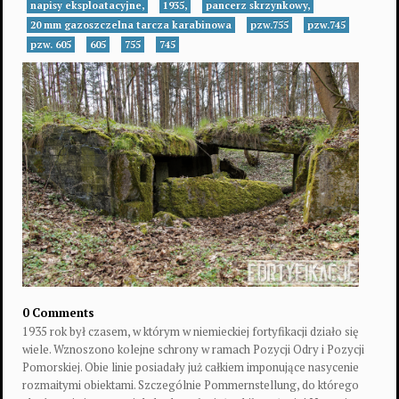
napisy eksploatacyjne,
1935,
pancerz skrzynkowy,
20 mm gazoszczelna tarcza karabinowa
pzw.755
pzw.745
pzw. 605
605
755
745
0 Comments
1935 rok był czasem, w którym w niemieckiej fortyfikacji działo się
wiele. Wznoszono kolejne schrony w ramach Pozycji Odry i Pozycji
Pomorskiej. Obie linie posiadały już całkiem imponujące nasycenie
rozmaitymi obiektami. Szczególnie Pommernstellung, do którego