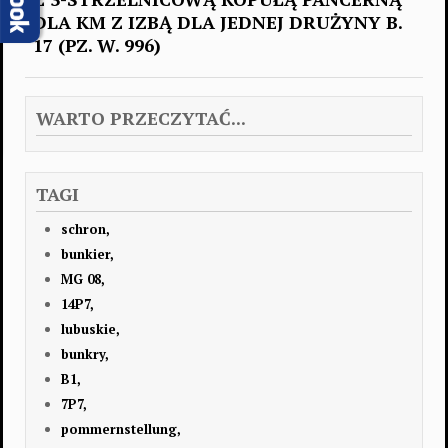
DLA KM Z IZBĄ DLA JEDNEJ DRUŻYNY B.
17 (PZ. W. 996)
WARTO PRZECZYTAĆ...
TAGI
schron,
bunkier,
MG 08,
14P7,
lubuskie,
bunkry,
B1,
7P7,
pommernstellung,