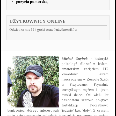
pozycja pomorska,
UŻYTKOWNICY ONLINE
Odwiedza nas 174 gości oraz 0 użytkowników.
Michał Gnybek -
historyk?
politolog? filozof z lekkim,
amatorskim zacięciem IT?
Zawodowo jestem
nauczycielem w Zespole Szkół
w Przytocznej. Prywatnie
szczęśliwym mężem i ojcem
dwójki dzieci. Od wielu lat
pasjonatem szeroko pojętych
fortyfikacji. Początkowo
bunkrowiec, którego interesowały "jedynie" tzw. "doły". Z czasem
moje zainteresowanie wzbudziły konstrukcje naziemne, zacząłem