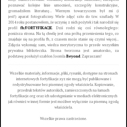
poznawać kolejne linie umocnień, szczegóły konstrukcyjne,
gromadziłem literaturę... Wiernym towarzyszem był mi (i
jest!) aparat fotograficzny. Wiele zdjęć szło do tzw. szuflady. W
2014 roku postanowiłem, że uczynię z nich pożytek i tak narodził się
profil
fb/FORTYFIKACJE
. Dziś rodzi się coś równoległego:
poniższa strona. Na tą chwilę jest ona próbą przeniesienia tego, co
znajduje się na profilu fb, z czasem może stanie się czymś więcej...
Zdjęcia wykonuję sam, wiedza merytoryczna to przede wszystkim
prywatna biblioteczka. Strona tworzona jest amatorsko, za
podstawę posłużył szablon Joomla
Beyond
. Zapraszam!
Wszelkie materiały, informacje, pliki, rysunki, dostępne na stronach
internetowych fortyfikacje.xyz nie mogą być publikowane i
redystrybuowane bez pisemnej zgody właściciela. Kopiowanie,
przedruk tekstów autorskich, zamieszczonych na łamach
fortyfikacje.org oraz ich udostępnianie w mediach elektronicznych
jak również w innej formie jest możliwe wyłącznie za pisemną zgodą
właściciela.
Wszelkie prawa zastrzeżone.