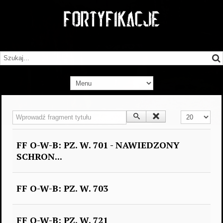
Wprowadź fragment tytułu
Pokaż #
FF O-W-B: PZ. W. 701 - NAWIEDZONY
SCHRON...
FF O-W-B: PZ. W. 703
FF O-W-B: PZ. W. 721