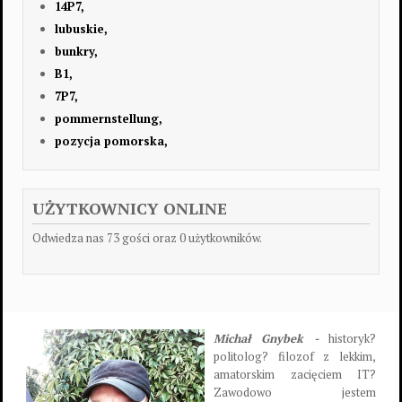
14P7,
lubuskie,
bunkry,
B1,
7P7,
pommernstellung,
pozycja pomorska,
UŻYTKOWNICY ONLINE
Odwiedza nas 73 gości oraz 0 użytkowników.
Michał Gnybek -
historyk?
politolog? filozof z lekkim,
amatorskim zacięciem IT?
Zawodowo jestem