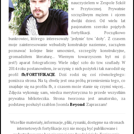
nauczycielem w Zespole Szkół
w Przytocznej. Prywatnie
szczęśliwym mężem i ojcem
dwójki dzieci. Od wielu lat
pasjonatem szeroko pojętych
fortyfikacji. Początkowo
bunkrowiec, którego interesowały "jedynie" tzw. "doły". Z czasem
moje zainteresowanie wzbudziły konstrukcje naziemne, zacząłem
poznawać kolejne linie umocnień, szczegóły konstrukcyjne,
gromadziłem literaturę... Wiernym towarzyszem był mi (i
jest!) aparat fotograficzny. Wiele zdjęć szło do tzw. szuflady. W
2014 roku postanowiłem, że uczynię z nich pożytek i tak narodził się
profil
fb/FORTYFIKACJE
. Dziś rodzi się coś równoległego:
poniższa strona. Na tą chwilę jest ona próbą przeniesienia tego, co
znajduje się na profilu fb, z czasem może stanie się czymś więcej...
Zdjęcia wykonuję sam, wiedza merytoryczna to przede wszystkim
prywatna biblioteczka. Strona tworzona jest amatorsko, za
podstawę posłużył szablon Joomla
Beyond
. Zapraszam!
Wszelkie materiały, informacje, pliki, rysunki, dostępne na stronach
internetowych fortyfikacje.xyz nie mogą być publikowane i