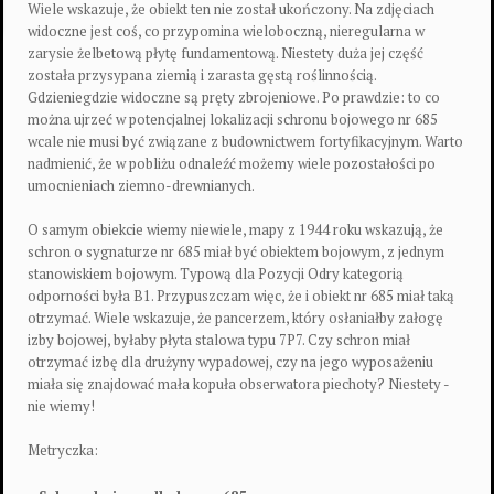
Wiele wskazuje, że obiekt ten nie został ukończony. Na zdjęciach
widoczne jest coś, co przypomina wieloboczną, nieregularna w
zarysie żelbetową płytę fundamentową. Niestety duża jej część
została przysypana ziemią i zarasta gęstą roślinnością.
Gdzieniegdzie widoczne są pręty zbrojeniowe. Po prawdzie: to co
można ujrzeć w potencjalnej lokalizacji schronu bojowego nr 685
wcale nie musi być związane z budownictwem fortyfikacyjnym. Warto
nadmienić, że w pobliżu odnaleźć możemy wiele pozostałości po
umocnieniach ziemno-drewnianych.
O samym obiekcie wiemy niewiele, mapy z 1944 roku wskazują, że
schron o sygnaturze nr 685 miał być obiektem bojowym, z jednym
stanowiskiem bojowym. Typową dla Pozycji Odry kategorią
odporności była B1. Przypuszczam więc, że i obiekt nr 685 miał taką
otrzymać. Wiele wskazuje, że pancerzem, który osłaniałby załogę
izby bojowej, byłaby płyta stalowa typu 7P7. Czy schron miał
otrzymać izbę dla drużyny wypadowej, czy na jego wyposażeniu
miała się znajdować mała kopuła obserwatora piechoty? Niestety -
nie wiemy!
Metryczka: