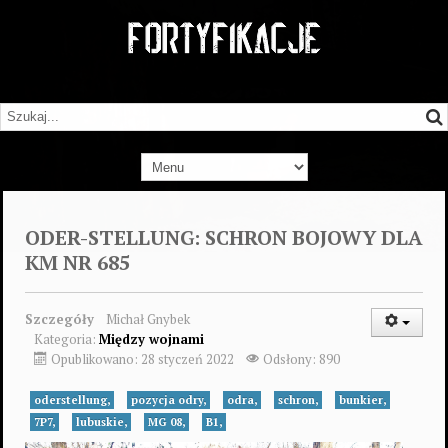
ODER-STELLUNG: SCHRON BOJOWY DLA
KM NR 685
Szczegóły
Michał Gnybek
Kategoria:
Między wojnami
Opublikowano: 28 styczeń 2022
Odsłony: 890
oderstellung,
pozycja odry,
odra,
schron,
bunkier,
7P7,
lubuskie,
MG 08,
B1,