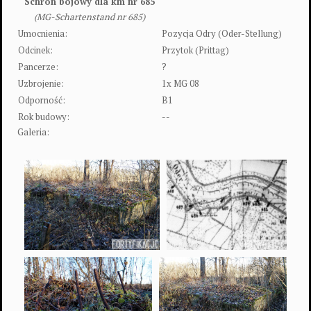
Schron bojowy dla km nr 685
(MG-Schartenstand nr 685)
Umocnienia:
Pozycja Odry (Oder-Stellung)
Odcinek:
Przytok (Prittag)
Pancerze:
?
Uzbrojenie:
1x MG 08
Odporność:
B1
Rok budowy:
--
Galeria: