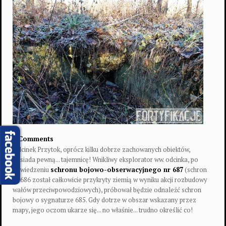
0 Comments
Odcinek Przytok, oprócz kilku dobrze zachowanych obiektów,
posiada pewną... tajemnicę! Wnikliwy eksplorator ww. odcinka, po
odwiedzeniu
schronu bojowo-obserwacyjnego nr 687
(schron
nr 686 został całkowicie przykryty ziemią w wyniku akcji rozbudowy
wałów przeciwpowodziowych), próbował będzie odnaleźć schron
bojowy o sygnaturze 685. Gdy dotrze w obszar wskazany przez
mapy, jego oczom ukarze się... no właśnie... trudno określić co!