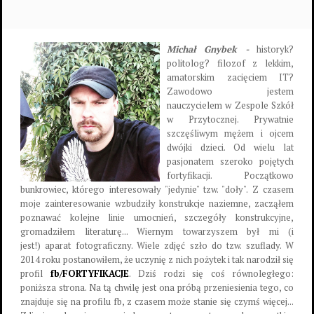
Michał Gnybek -
historyk?
politolog? filozof z lekkim,
amatorskim zacięciem IT?
Zawodowo jestem
nauczycielem w Zespole Szkół
w Przytocznej. Prywatnie
szczęśliwym mężem i ojcem
dwójki dzieci. Od wielu lat
pasjonatem szeroko pojętych
fortyfikacji. Początkowo
bunkrowiec, którego interesowały "jedynie" tzw. "doły". Z czasem
moje zainteresowanie wzbudziły konstrukcje naziemne, zacząłem
poznawać kolejne linie umocnień, szczegóły konstrukcyjne,
gromadziłem literaturę... Wiernym towarzyszem był mi (i
jest!) aparat fotograficzny. Wiele zdjęć szło do tzw. szuflady. W
2014 roku postanowiłem, że uczynię z nich pożytek i tak narodził się
profil
fb/FORTYFIKACJE
. Dziś rodzi się coś równoległego:
poniższa strona. Na tą chwilę jest ona próbą przeniesienia tego, co
znajduje się na profilu fb, z czasem może stanie się czymś więcej...