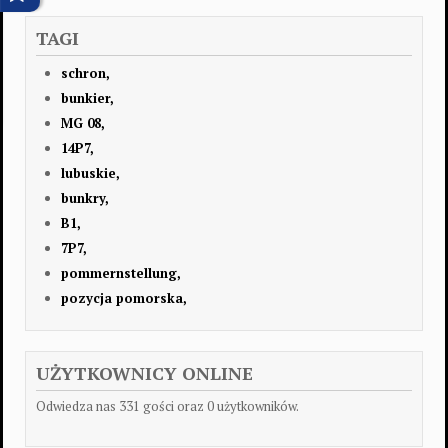
TAGI
schron,
bunkier,
MG 08,
14P7,
lubuskie,
bunkry,
B1,
7P7,
pommernstellung,
pozycja pomorska,
UŻYTKOWNICY ONLINE
Odwiedza nas 331 gości oraz 0 użytkowników.