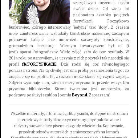
szczęśliwym mężem i ojcem
dwójki dzieci. Od wielu lat
pasjonatem szeroko pojętych
fortyfikacji. Początkowo
bunkrowiec, którego interesowały "jedynie" tzw. "doły". Z czasem
moje zainteresowanie wzbudziły konstrukcje naziemne, zacząłem
poznawać kolejne linie umocnień, szczegóły konstrukcyjne,
gromadziłem literaturę... Wiernym towarzyszem był mi (i
jest!) aparat fotograficzny. Wiele zdjęć szło do tzw. szuflady. W
2014 roku postanowiłem, że uczynię z nich pożytek i tak narodził się
profil
fb/FORTYFIKACJE
. Dziś rodzi się coś równoległego:
poniższa strona. Na tą chwilę jest ona próbą przeniesienia tego, co
znajduje się na profilu fb, z czasem może stanie się czymś więcej...
Zdjęcia wykonuję sam, wiedza merytoryczna to przede wszystkim
prywatna biblioteczka. Strona tworzona jest amatorsko, za
podstawę posłużył szablon Joomla
Beyond
. Zapraszam!
Wszelkie materiały, informacje, pliki, rysunki, dostępne na stronach
internetowych fortyfikacje.xyz nie mogą być publikowane i
redystrybuowane bez pisemnej zgody właściciela. Kopiowanie,
przedruk tekstów autorskich, zamieszczonych na łamach