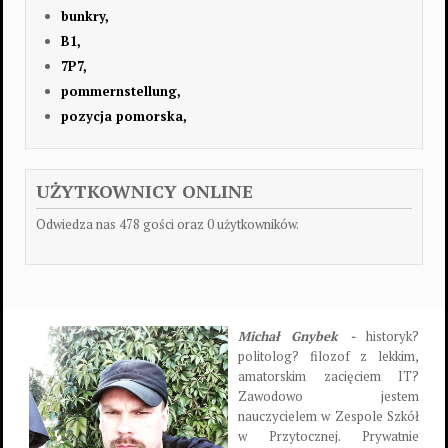
bunkry,
B1,
7P7,
pommernstellung,
pozycja pomorska,
UŻYTKOWNICY ONLINE
Odwiedza nas 478 gości oraz 0 użytkowników.
Michał Gnybek -
historyk?
politolog? filozof z lekkim,
amatorskim zacięciem IT?
Zawodowo jestem
nauczycielem w Zespole Szkół
w Przytocznej. Prywatnie