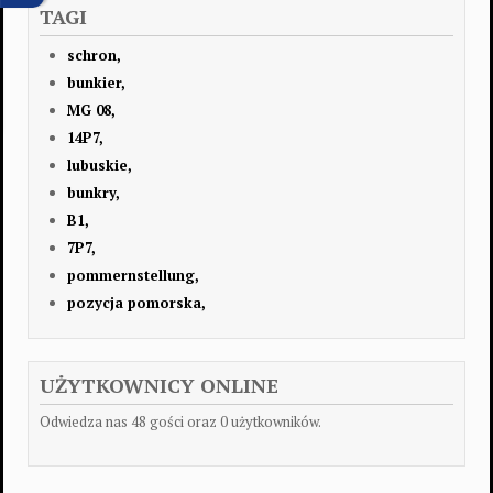
TAGI
schron,
bunkier,
MG 08,
14P7,
lubuskie,
bunkry,
B1,
7P7,
pommernstellung,
pozycja pomorska,
UŻYTKOWNICY ONLINE
Odwiedza nas 48 gości oraz 0 użytkowników.