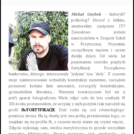
Michał Gnybek -
historyk?
politolog? filozof z lekkim,
amatorskim zacięciem IT?
Zawodowo jestem
nauczycielem w Zespole Szkół
w Przytocznej. Prywatnie
szczęśliwym mężem i ojcem
dwójki dzieci. Od wielu lat
pasjonatem szeroko pojętych
fortyfikacji. Początkowo
bunkrowiec, którego interesowały "jedynie" tzw. "doły". Z czasem
moje zainteresowanie wzbudziły konstrukcje naziemne, zacząłem
poznawać kolejne linie umocnień, szczegóły konstrukcyjne,
gromadziłem literaturę... Wiernym towarzyszem był mi (i
jest!) aparat fotograficzny. Wiele zdjęć szło do tzw. szuflady. W
2014 roku postanowiłem, że uczynię z nich pożytek i tak narodził się
profil
fb/FORTYFIKACJE
. Dziś rodzi się coś równoległego:
poniższa strona. Na tą chwilę jest ona próbą przeniesienia tego, co
znajduje się na profilu fb, z czasem może stanie się czymś więcej...
Zdjęcia wykonuję sam, wiedza merytoryczna to przede wszystkim
prywatna biblioteczka. Strona tworzona jest amatorsko, za