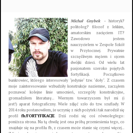
Michał Gnybek -
historyk?
politolog? filozof z lekkim,
amatorskim zacięciem IT?
Zawodowo jestem
nauczycielem w Zespole Szkół
w Przytocznej. Prywatnie
szczęśliwym mężem i ojcem
dwójki dzieci. Od wielu lat
pasjonatem szeroko pojętych
fortyfikacji. Początkowo
bunkrowiec, którego interesowały "jedynie" tzw. "doły". Z czasem
moje zainteresowanie wzbudziły konstrukcje naziemne, zacząłem
poznawać kolejne linie umocnień, szczegóły konstrukcyjne,
gromadziłem literaturę... Wiernym towarzyszem był mi (i
jest!) aparat fotograficzny. Wiele zdjęć szło do tzw. szuflady. W
2014 roku postanowiłem, że uczynię z nich pożytek i tak narodził się
profil
fb/FORTYFIKACJE
. Dziś rodzi się coś równoległego:
poniższa strona. Na tą chwilę jest ona próbą przeniesienia tego, co
znajduje się na profilu fb, z czasem może stanie się czymś więcej...