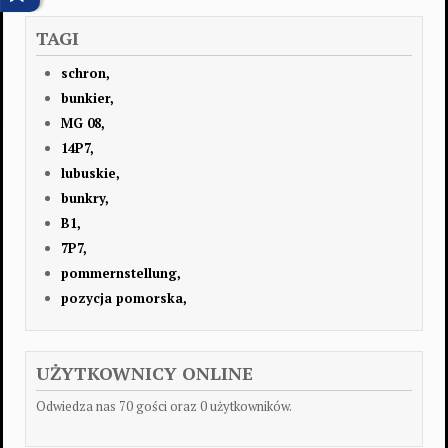
TAGI
schron,
bunkier,
MG 08,
14P7,
lubuskie,
bunkry,
B1,
7P7,
pommernstellung,
pozycja pomorska,
UŻYTKOWNICY ONLINE
Odwiedza nas 70 gości oraz 0 użytkowników.