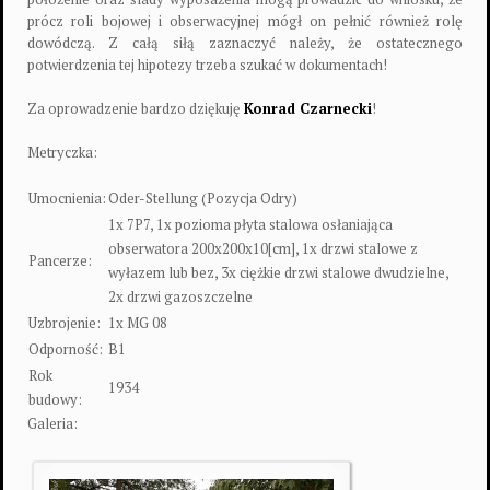
prócz roli bojowej i obserwacyjnej mógł on pełnić również rolę
dowódczą. Z całą siłą zaznaczyć należy, że ostatecznego
potwierdzenia tej hipotezy trzeba szukać w dokumentach!
Za oprowadzenie bardzo dziękuję
Konrad Czarnecki
!
Metryczka:
Umocnienia:
Oder-Stellung (Pozycja Odry)
1x 7P7, 1x pozioma płyta stalowa osłaniająca
obserwatora 200x200x10[cm], 1x drzwi stalowe z
Pancerze:
wyłazem lub bez, 3x ciężkie drzwi stalowe dwudzielne,
2x drzwi gazoszczelne
Uzbrojenie:
1x MG 08
Odporność:
B1
Rok
1934
budowy:
Galeria: