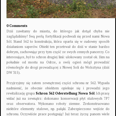
0 Comments
Dziś zawitamy do miasta, do którego jak dotąd chyba nie
zaglądaliśmy! Swą perłą fortyfikacji pochwali się przed nami Nowa
Sól. Stand 562 to konstrukcja, która oparła się w cudowny sposób
działaniom saperów. Obiekt ten przetrwał do dziś w stanie bardzo
dobrym, zachowując przy tym część ze swych cennych pancerzy. Co
interesujące, był to schron drugiej linii: ulokowany został ok. 1km na
południe od mostu na Odrze, a swój ogień mógł prowadzić
równolegle do drogi prowadzącej z Nowej Soli do Wolsztyna (dziś
DW 315).
Przyjrzyjmy się zatem zewnętrznej części schronu nr 562. Wypada
nadmienić, że obecnie obiektem opiekuje się i prowadzi jego
rewitalizację grupa
Schron 562 Oderstellung Nowa Sól
. Ich pracę
widać już na zewnątrz: dokonano konserwacji płyt stalowych 7P7
oraz obserwatora. Wykonano roboty ziemne. Zrekonstruowano
niektóre elementy stalowe, np. pałąki. Zabezpieczono wejście do
schronu. Oczywiście prace postępują! Już teraz życzę panom wiele