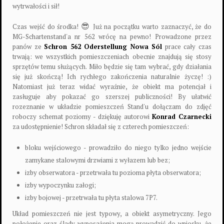
wytrwałości i sił!
😎
Czas wejść do środka!
Już na początku warto zaznaczyć, że do
MG-Schartenstand'a nr 562 wrócę na pewno! Prowadzone przez
panów ze
Schron 562 Oderstellung Nowa Sól
prace cały czas
trwają: we wszystkich pomieszczeniach obecnie znajdują się stosy
sprzętów temu służących. Miło będzie się tam wybrać, gdy działania
się już skończą! Ich rychłego zakończenia naturalnie życzę!
:)
Natomiast już t
eraz widać wyraźnie, że obiekt ma potencjał i
zasługuje aby pokazać go szerszej publiczności! By ułatwić
rozeznanie w układzie pomieszczeń Stand'u dołączam do zdjęć
roboczy schemat poziomy - dziękuję autorowi
Konrad Czarnecki
za udostępnienie! Schron składał się z czterech pomieszczeń:
bloku wejściowego - prowadziło do niego tylko jedno wejście
zamykane stalowymi drzwiami z wyłazem lub bez;
izby obserwatora - przetrwała tu pozioma płyta obserwatora;
izby wypoczynku załogi;
izby bojowej - przetrwała tu płyta stalowa 7P7.
Układ pomieszczeń nie jest typowy, a obiekt asymetryczny. Jego
położenie oraz ślady wyposażenia mogą prowadzić do wniosku, że