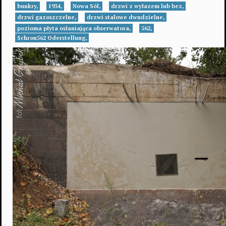
bunkry,
1934,
Nowa Sól,
drzwi z wyłazem lub bez,
drzwi gazoszczelne,
drzwi stalowe dwudzielne,
pozioma płyta osłaniająca obserwatora,
562,
Schron562 Oderstellung,