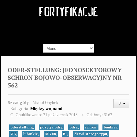
ODER-STELLUNG: JEDNOSEKTOROWY
SCHRON BOJOWO-OBSERWACYJNY NR
562
Szczegóły
Michał Gnybek
Kategoria:
Między wojnami
Opublikowano: 21 październik 2018
Odsłony: 3162
oderstellung,
pozycja odry,
odra,
schron,
bunkier,
7P7,
lubuskie,
MG 08,
B1,
drzwi starego typu,