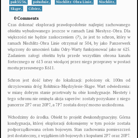
pak35/36,
południe,
Nischlitz-Obra Linie,
Nischlitz,
Skąpe,
Cibórz,
0 Comments
Czas dokonać eksploracji prawdopodobnie najlepiej zachowanego
obiektu wybudowanego jeszcze w ramach Linii Niesłysz-Obra. Dla
większości nie będzie zaskoczeniem (?), że jest to schron, który w
ramach Nischlitz-Obra Linie otrzymał nr 504, by jako Panzerwerk
włączony do umocnień Łuku Odry-Warty funkcjonować jako nr 625.
Zadaniem załogi obiektu była przede wszystkim obrona kanału
fortecznego nr 613 oraz wiodącej przez niego przeprawy w postaci
mostu przesuwnego K611.
Schron jest dość łatwy do lokalizacji: położony ok. 100m od
skrzyżowania dróg Rokitnica-Międzylesie-Skąpe. Wart odwiedzenia:
w miarę dobrym stanie przetrwały tu obie kondygnacje. Niestety i
tego schronu nie ominęła akcja saperów: zostały pozyskane z niego
pancerze 2P7 oraz 20P7, a 7P7 została dosyć mocno uszkodzona.
Wchodzimy do środka. Obiekt to projekt dwukondygnacyjny. Górna
kondygnacja, której eksploracji dokonujemy w tym poście została
podporządkowana celom bojowym. Stan zachowania pomieszczeń
jest dostateczny, z wyjątkiem izb bojowych z kopułami 2P7 oraz 20P7.