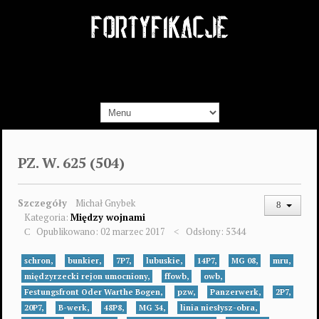
PZ. W. 625 (504)
Szczegóły
Michał Gnybek
Kategoria:
Między wojnami
Opublikowano: 02 marzec 2017
Odsłony: 5344
schron,
bunkier,
7P7,
lubuskie,
14P7,
MG 08,
mru,
międzyrzecki rejon umocniony,
ffowb,
owb,
Festungsfront Oder Warthe Bogen,
pzw,
Panzerwerk,
2P7,
20P7,
B-werk,
48P8,
MG 34,
linia niesłysz-obra,