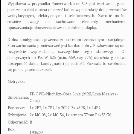
Wyjątkowa w przypadku Panzerwerk'u nr 625 jest wartownia, gdzie
jeszcze do dziś można obejrzeć kolorową instrukcję dot. przewodów
wentylacyjnych, elektrycznych i telefonicznych. Zwrócić można
również uwagę na zachowane elementy mechanizmu
opuszczania/podnoszenia drzwi nad dołem pułapką.
Dolna kondygnacja: przeznaczona celom technicznym i socjalnym.
Stan zachowania pomieszczeń jest bardzo dobry. Pozbawione są one
oczywiście wyposażenia, szczególnie tego stalowego... Od
identycznych do Pz. W. 625 (m.in. 669, czy 775) odróżnia go łatwa
dostępność dolnej kondygnacji i jej suchość. Pozwala to swobodnie
się po niej przemieszczać.
Metryczka:
FF-OWB/Nischlitz-Obra Linie (MRU/Linia Niesłysz-
Umocnienia:
Obra)
Pancerze:
1x 2P7, 1x 7P7, 1x 20P7, 3x 48P8, 1x 14P7
Uzbrojenie:
2x MG 08, 2x MG 34, 1x armata 37mm Pak35/36
Odporność:
B
Rok
1935/36