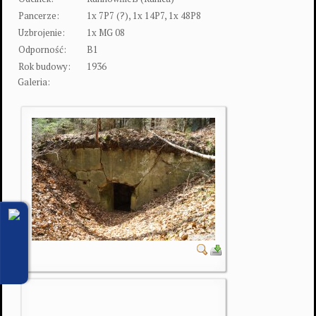
Pancerze:
1x 7P7 (?), 1x 14P7, 1x 48P8
Uzbrojenie:
1x MG 08
Odporność:
B1
Rok budowy:
1936
Galeria: