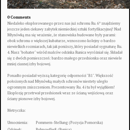
0 Comments
Niedaleko eksplorowanego przez nas już schronu Ru. 6* znajdziemy
jeszcze jeden ciekawy zabytek niemieckiej sztuki fortyfikacyjnej! Nad
Młynówką ma się wrażenie, że stanowiska budowane były parami:
obok schronu o większej kubaturze, wznoszono kolejny o bardzo
niewielkich rozmiarach, tak jak poniższy, który posiadał sygnaturę Ru.
4. Nasz "bohater" wśród malców odcinka Runica wyróżniał się. Składał
się z dwóch pomieszczeń: bardzo małego przedsionka oraz niewiele
mniej ciasnej izby bojowej.
Ponadto posiadał wyższą kategorię odporności "B1". Większość
położonych nad Młynówką małych schronów niestety uległo
ogromnym zniszczeniom. Prezentowany Ru. 4 i tu był wyjątkiem!
Eksplozję przetrwał przedsionek wraz ze ścianą wejściową oraz
ściany pionowe izby bojowej.
Metryczka:
Umocnienia:
Pommern-Stellung (Pozycja Pomorska)
Odcinek:
Ruhnowfließ (Runica)