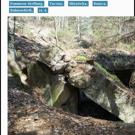
Pommern-Stellung,
Tuczno,
Młynówka,
Runica,
Ruhnowfließ,
ru. 4,