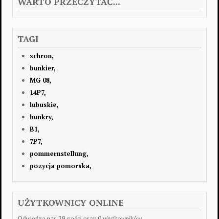
WARTO PRZECZYTAĆ...
TAGI
schron,
bunkier,
MG 08,
14P7,
lubuskie,
bunkry,
B1,
7P7,
pommernstellung,
pozycja pomorska,
UŻYTKOWNICY ONLINE
Odwiedza nas 29 gości oraz 0 użytkowników.