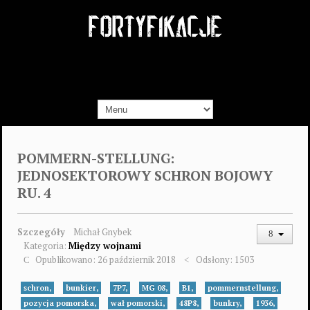
POMMERN-STELLUNG:
JEDNOSEKTOROWY SCHRON BOJOWY
RU. 4
Szczegóły
Michał Gnybek
Kategoria:
Między wojnami
Opublikowano: 26 październik 2018
Odsłony: 1503
schron,
bunkier,
7P7,
MG 08,
B1,
pommernstellung,
pozycja pomorska,
wał pomorski,
48P8,
bunkry,
1936,