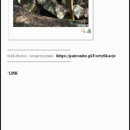
===============================
Jeśli chcesz - wesprzyj mnie -
https://patronite.pl/Fortyfikacje
===============================
*
LINK