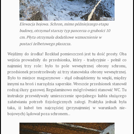
Elewacja bojowa. Schron, mimo późniejszego etapu
budowy, otrzymał starszy typ pancerza o grubości 10
cm. Płyta otrzymała dodatkowe wzmocnienie w
postaci żelbetowego płaszcza.
Wejdźmy do środka! Rozkład pomieszczeń jest tu dość prosty. Oba
wejścia prowadziły do przedsionka, który - tradycyjnie - pełnił co
najmniej trzy role: było to pole wewnętrznej obrony schronu,
przedsionek przestrzeliwały aż trzy stanowiska obrony wewnętrznej.
Było to miejsce magazynowe - stąd odnajdziemy tu wnęki, między
innymi na broń i narzędzia saperskie. Wreszcie przedsionek stanowił
rodzaj śluzy gazowej. Regulaminowo mógł również stanowić WC. Tu
instrukcje przewidywały umieszczenie specjalnego kubła służącego
załatwianiu potrzeb fizjologicznych załogi. Praktyka jednak była
taka, iż kubeł ten najczęściej (przynajmniej w warunkach nie-
bojowych) lądował poza schronem...