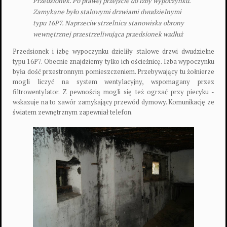
Przedsionek. Po prawej przejście do izby wypoczynku.
Zamykane było stalowymi drzwiami dwudzielnymi
typu 16P7. Naprzeciw strzelnica stanowiska obrony
wewnętrznej przestrzeliwująca przedsionek wzdłuż
Przedsionek i izbę wypoczynku dzieliły stalowe drzwi dwudzielne
typu 16P7. Obecnie znajdziemy tylko ich ościeżnicę. Izba wypoczynku
była dość przestronnym pomieszczeniem. Przebywający tu żołnierze
mogli liczyć na system wentylacyjny, wspomagany przez
filtrowentylator. Z pewnością mogli się też ogrzać przy piecyku -
wskazuje na to zawór zamykający przewód dymowy. Komunikację ze
światem zewnętrznym zapewniał telefon.