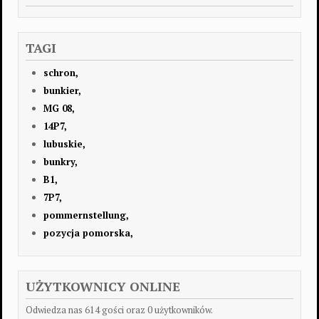
TAGI
schron,
bunkier,
MG 08,
14P7,
lubuskie,
bunkry,
B1,
7P7,
pommernstellung,
pozycja pomorska,
UŻYTKOWNICY ONLINE
Odwiedza nas 614 gości oraz 0 użytkowników.