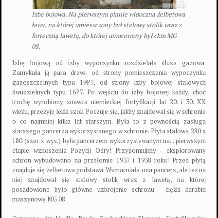
Izba bojowa. Na pierwszym planie widoczna żelbetowa
ława, na której umieszczony był stalowy stolik wraz z
forteczną lawetą, do której umocowany był ckm MG
08.
Izbę bojową od izby wypoczynku rozdzielała śluza gazowa.
Zamykała ją para drzwi: od strony pomieszczenia wypoczynku
gazoszczelnych typu 19P7, od strony izby bojowej stalowych
dwudzielnych typu 16P7. Po wejściu do izby bojowej każdy, choć
trochę wyrobiony znawca niemieckiej fortyfikacji lat 20. i 30. XX
wieku, przeżyje lekki szok. Poczuje się, jakby znajdował się w schronie
o co najmniej kilka lat starszym. Była to z pewnością zasługa
starszego pancerza wykorzystanego w schronie. Płyta stalowa 280 x
180 (szer. x wys.) była pancerzem wykorzystywanym na... pierwszym
etapie wznoszenia Pozycji Odry! Przypomnijmy - eksplorowany
schron wybudowano na przełomie 1937 i 1938 roku! Przed płytą
znajduje się żelbetowa podstawa. Wzmacniała ona pancerz, ale też na
niej znajdował się stalowy stolik wraz z lawetą, na której
posadowione było główne uzbrojenie schronu - ciężki karabin
maszynowy MG 08.