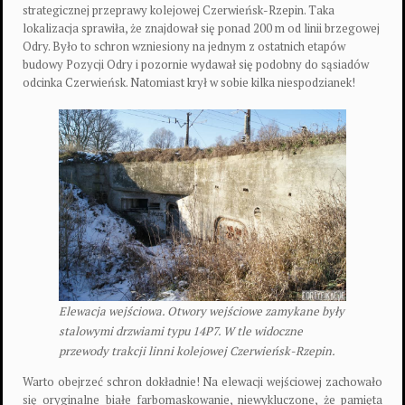
strategicznej przeprawy kolejowej Czerwieńsk-Rzepin. Taka
lokalizacja sprawiła, że znajdował się ponad 200 m od linii brzegowej
Odry. Było to schron wzniesiony na jednym z ostatnich etapów
budowy Pozycji Odry i pozornie wydawał się podobny do sąsiadów
odcinka Czerwieńsk. Natomiast krył w sobie kilka niespodzianek!
Elewacja wejściowa. Otwory wejściowe zamykane były
stalowymi drzwiami typu 14P7. W tle widoczne
przewody trakcji linni kolejowej Czerwieńsk-Rzepin.
Warto obejrzeć schron dokładnie! Na elewacji wejściowej zachowało
się oryginalne białe farbomaskowanie, niewykluczone, że pamięta