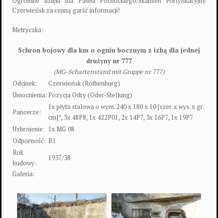
Ogromne dzięki dla Pawła Pochockiego/Skansen Fortyfikacyjny
Czerwieńsk za cenną garść informacji!
Metryczka:
Schron bojowy dla km o ogniu bocznym z izbą dla jednej
drużyny nr 777
(MG-Schartenstand mit Gruppe nr 777)
Odcinek:
Czerwieńsk (Rothenburg)
Umocnienia:
Pozycja Odry (Oder-Stellung)
1x płyta stalowa o wym. 240 x 180 x 10 [szer. x wys. x gr.
Pancerze:
cm]*, 3x 48P8, 1x 422P01, 2x 14P7, 3x 16P7, 1x 19P7
Uzbrojenie:
1x MG 08
Odporność:
B1
Rok
1937/38
budowy:
Galeria: