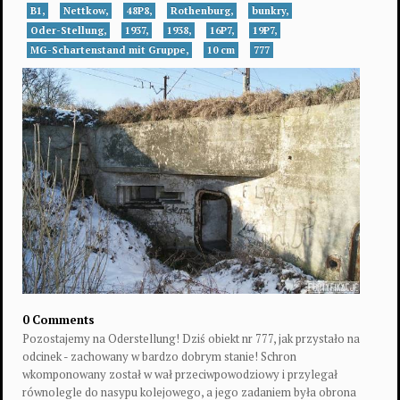
B1,
Nettkow,
48P8,
Rothenburg,
bunkry,
Oder-Stellung,
1937,
1938,
16P7,
19P7,
MG-Schartenstand mit Gruppe,
10 cm
777
0 Comments
Pozostajemy na Oderstellung! Dziś obiekt nr 777, jak przystało na
odcinek - zachowany w bardzo dobrym stanie! Schron
wkomponowany został w wał przeciwpowodziowy i przylegał
równolegle do nasypu kolejowego, a jego zadaniem była obrona