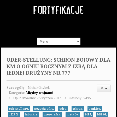
ODER-STELLUNG: SCHRON BOJOWY DLA
KM O OGNIU BOCZNYM Z IZBĄ DLA
JEDNEJ DRUŻYNY NR 777
Szczegóły
Michał Gnybek
Kategoria:
Między wojnami
Opublikowano: 23 styczeń 2017
Odsłony: 5496
oderstellung,
pozycja odry,
odra,
schron,
bunkier,
422P01,
lubuskie,
czerwieńsk,
nietków,
14P7,
MG 08,