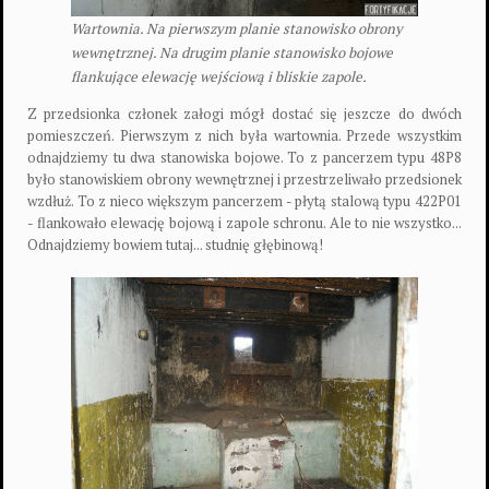
Wartownia. Na pierwszym planie stanowisko obrony
wewnętrznej. Na drugim planie stanowisko bojowe
flankujące elewację wejściową i bliskie zapole.
Z przedsionka członek załogi mógł dostać się jeszcze do dwóch
pomieszczeń. Pierwszym z nich była wartownia. Przede wszystkim
odnajdziemy tu dwa stanowiska bojowe. To z pancerzem typu 48P8
było stanowiskiem obrony wewnętrznej i przestrzeliwało przedsionek
wzdłuż. To z nieco większym pancerzem - płytą stalową typu 422P01
- flankowało elewację bojową i zapole schronu. Ale to nie wszystko...
Odnajdziemy bowiem tutaj... studnię głębinową!