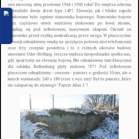
ono mroczną zimę przełomu 1944 i 1945 roku! Do wnętrza schronu
prowadziło dwoje drzwi typu 14P7. Elewacja, jak i bliskie zapole
flankowane było ogniem stanowiska bojowego. Stanowisko bojowe
oraz częściowo otwór wejściowy ulokowany po lewej stronie,
znajdują się pod żelbetowym, masywnym okapem. Chronił on
stanowisko przed szybką neutralizacją przez wroga. W płaszczyźnie
elewacji odnajdziemy wnękę na przyłącze polowej sieci telefonicznej
oraz trzy czerpnie powietrza i to z różnych okresów budowy
umocnień Oder-Stellung. Jeszcze większa niespodzianka spotka nas,
gdy spojrzymy na elewację bojową. Nie odnajdziemy tam klasycznej
dla odcinka Rothenburg płyty stalowej 7P7! Pod żelbetowym
płaszczem odnajdziemy - owszem - pancerz o grubości 10 cm, ale o
innych wymiarach: 240 x 180 (szer. x wys. cm)! Był to pancerz, który
nie załapał się do słynnego "Panzer Atlas 1."!