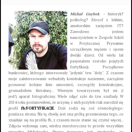
Michał Gnybek -
historyk?
politolog? filozof z lekkim,
amatorskim zacięciem IT?
Zawodowo jestem
nauczycielem w Zespole Szkół
w Przytocznej. Prywatnie
szczęśliwym mężem i ojcem
dwójki dzieci. Od wielu lat
pasjonatem szeroko pojętych
fortyfikacji. Początkowo
bunkrowiec, którego interesowały "jedynie" tzw. "doły". Z czasem
moje zainteresowanie wzbudziły konstrukcje naziemne, zacząłem
poznawać kolejne linie umocnień, szczegóły konstrukcyjne,
gromadziłem literaturę... Wiernym towarzyszem był mi (i
jest!) aparat fotograficzny. Wiele zdjęć szło do tzw. szuflady. W
2014 roku postanowiłem, że uczynię z nich pożytek i tak narodził się
profil
fb/FORTYFIKACJE
. Dziś rodzi się coś równoległego:
poniższa strona. Na tą chwilę jest ona próbą przeniesienia tego, co
znajduje się na profilu fb, z czasem może stanie się czymś więcej...
Zdjęcia wykonuję sam, wiedza merytoryczna to przede wszystkim
prywatna biblioteczka. Strona tworzona jest amatorsko, za