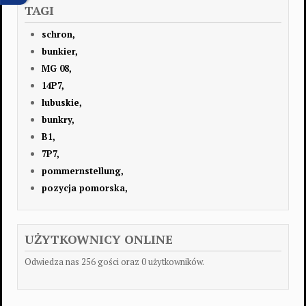
TAGI
schron,
bunkier,
MG 08,
14P7,
lubuskie,
bunkry,
B1,
7P7,
pommernstellung,
pozycja pomorska,
UŻYTKOWNICY ONLINE
Odwiedza nas 256 gości oraz 0 użytkowników.