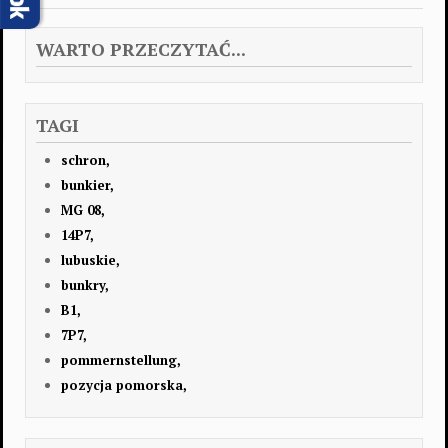
WARTO PRZECZYTAĆ...
TAGI
schron,
bunkier,
MG 08,
14P7,
lubuskie,
bunkry,
B1,
7P7,
pommernstellung,
pozycja pomorska,