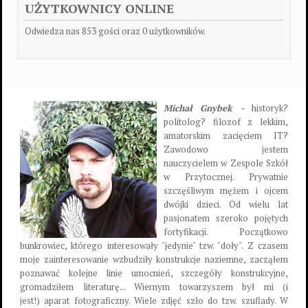
UŻYTKOWNICY ONLINE
Odwiedza nas 853 gości oraz 0 użytkowników.
Michał Gnybek -
historyk?
politolog? filozof z lekkim,
amatorskim zacięciem IT?
Zawodowo jestem
nauczycielem w Zespole Szkół
w Przytocznej. Prywatnie
szczęśliwym mężem i ojcem
dwójki dzieci. Od wielu lat
pasjonatem szeroko pojętych
fortyfikacji. Początkowo
bunkrowiec, którego interesowały "jedynie" tzw. "doły". Z czasem
moje zainteresowanie wzbudziły konstrukcje naziemne, zacząłem
poznawać kolejne linie umocnień, szczegóły konstrukcyjne,
gromadziłem literaturę... Wiernym towarzyszem był mi (i
jest!) aparat fotograficzny. Wiele zdjęć szło do tzw. szuflady. W