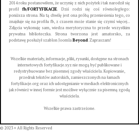
2014 roku postanowiłem, że uczynię z nich pożytek i tak narodził się
profil
fb/FORTYFIKACJE
. Dziś rodzi się coś równoległego:
poniższa strona. Na tą chwilę jest ona próbą przeniesienia tego, co
znajduje się na profilu fb, z czasem może stanie się czymś więcej...
Zdjęcia wykonuję sam, wiedza merytoryczna to przede wszystkim
prywatna biblioteczka. Strona tworzona jest amatorsko, za
podstawę posłużył szablon Joomla
Beyond
. Zapraszam!
Wszelkie materiały, informacje, pliki, rysunki, dostępne na stronach
internetowych fortyfikacje.xyz nie mogą być publikowane i
redystrybuowane bez pisemnej zgody właściciela. Kopiowanie,
przedruk tekstów autorskich, zamieszczonych na łamach
fortyfikacje.org oraz ich udostępnianie w mediach elektronicznych
jak również w innej formie jest możliwe wyłącznie za pisemną zgodą
właściciela.
Wszelkie prawa zastrzeżone.
© 2023 + All Rights Reserved