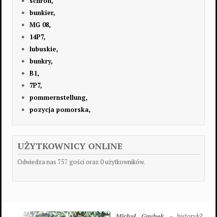
schron,
bunkier,
MG 08,
14P7,
lubuskie,
bunkry,
B1,
7P7,
pommernstellung,
pozycja pomorska,
UŻYTKOWNICY ONLINE
Odwiedza nas 757 gości oraz 0 użytkowników.
Michał Gnybek -
historyk?