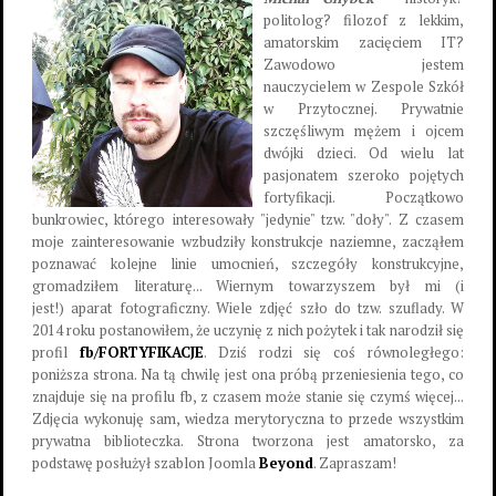
politolog? filozof z lekkim,
amatorskim zacięciem IT?
Zawodowo jestem
nauczycielem w Zespole Szkół
w Przytocznej. Prywatnie
szczęśliwym mężem i ojcem
dwójki dzieci. Od wielu lat
pasjonatem szeroko pojętych
fortyfikacji. Początkowo
bunkrowiec, którego interesowały "jedynie" tzw. "doły". Z czasem
moje zainteresowanie wzbudziły konstrukcje naziemne, zacząłem
poznawać kolejne linie umocnień, szczegóły konstrukcyjne,
gromadziłem literaturę... Wiernym towarzyszem był mi (i
jest!) aparat fotograficzny. Wiele zdjęć szło do tzw. szuflady. W
2014 roku postanowiłem, że uczynię z nich pożytek i tak narodził się
profil
fb/FORTYFIKACJE
. Dziś rodzi się coś równoległego:
poniższa strona. Na tą chwilę jest ona próbą przeniesienia tego, co
znajduje się na profilu fb, z czasem może stanie się czymś więcej...
Zdjęcia wykonuję sam, wiedza merytoryczna to przede wszystkim
prywatna biblioteczka. Strona tworzona jest amatorsko, za
podstawę posłużył szablon Joomla
Beyond
. Zapraszam!