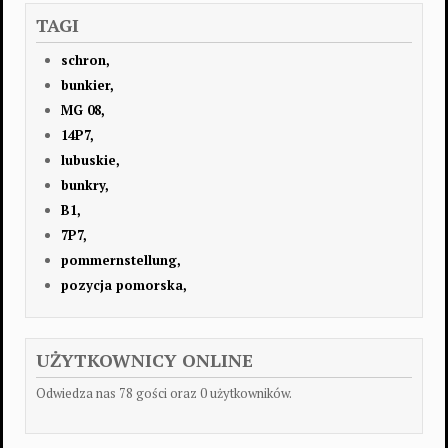
TAGI
schron,
bunkier,
MG 08,
14P7,
lubuskie,
bunkry,
B1,
7P7,
pommernstellung,
pozycja pomorska,
UŻYTKOWNICY ONLINE
Odwiedza nas 78 gości oraz 0 użytkowników.