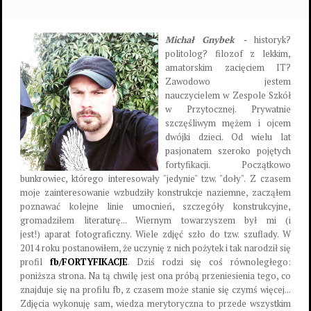
Michał Gnybek -
historyk?
politolog? filozof z lekkim,
amatorskim zacięciem IT?
Zawodowo jestem
nauczycielem w Zespole Szkół
w Przytocznej. Prywatnie
szczęśliwym mężem i ojcem
dwójki dzieci. Od wielu lat
pasjonatem szeroko pojętych
fortyfikacji. Początkowo
bunkrowiec, którego interesowały "jedynie" tzw. "doły". Z czasem
moje zainteresowanie wzbudziły konstrukcje naziemne, zacząłem
poznawać kolejne linie umocnień, szczegóły konstrukcyjne,
gromadziłem literaturę... Wiernym towarzyszem był mi (i
jest!) aparat fotograficzny. Wiele zdjęć szło do tzw. szuflady. W
2014 roku postanowiłem, że uczynię z nich pożytek i tak narodził się
profil
fb/FORTYFIKACJE
. Dziś rodzi się coś równoległego:
poniższa strona. Na tą chwilę jest ona próbą przeniesienia tego, co
znajduje się na profilu fb, z czasem może stanie się czymś więcej...
Zdjęcia wykonuję sam, wiedza merytoryczna to przede wszystkim