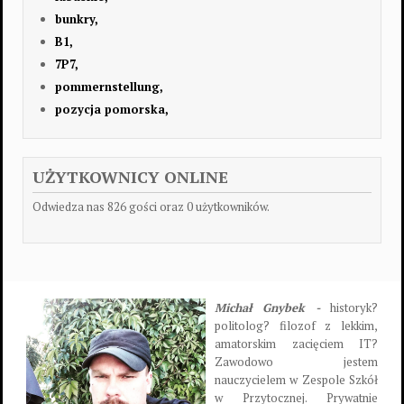
bunkry,
B1,
7P7,
pommernstellung,
pozycja pomorska,
UŻYTKOWNICY ONLINE
Odwiedza nas 826 gości oraz 0 użytkowników.
Michał Gnybek -
historyk?
politolog? filozof z lekkim,
amatorskim zacięciem IT?
Zawodowo jestem
nauczycielem w Zespole Szkół
w Przytocznej. Prywatnie