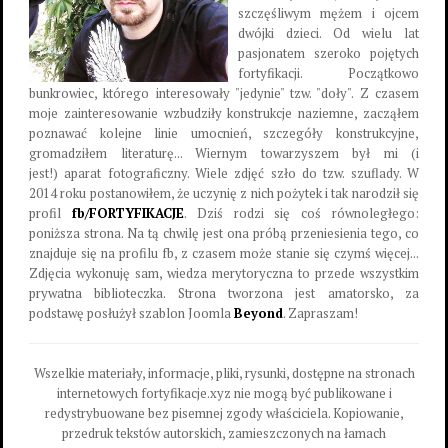
szczęśliwym mężem i ojcem
dwójki dzieci. Od wielu lat
pasjonatem szeroko pojętych
fortyfikacji. Początkowo
bunkrowiec, którego interesowały "jedynie" tzw. "doły". Z czasem
moje zainteresowanie wzbudziły konstrukcje naziemne, zacząłem
poznawać kolejne linie umocnień, szczegóły konstrukcyjne,
gromadziłem literaturę... Wiernym towarzyszem był mi (i
jest!) aparat fotograficzny. Wiele zdjęć szło do tzw. szuflady. W
2014 roku postanowiłem, że uczynię z nich pożytek i tak narodził się
profil
fb/FORTYFIKACJE
. Dziś rodzi się coś równoległego:
poniższa strona. Na tą chwilę jest ona próbą przeniesienia tego, co
znajduje się na profilu fb, z czasem może stanie się czymś więcej...
Zdjęcia wykonuję sam, wiedza merytoryczna to przede wszystkim
prywatna biblioteczka. Strona tworzona jest amatorsko, za
podstawę posłużył szablon Joomla
Beyond
. Zapraszam!
Wszelkie materiały, informacje, pliki, rysunki, dostępne na stronach
internetowych fortyfikacje.xyz nie mogą być publikowane i
redystrybuowane bez pisemnej zgody właściciela. Kopiowanie,
przedruk tekstów autorskich, zamieszczonych na łamach