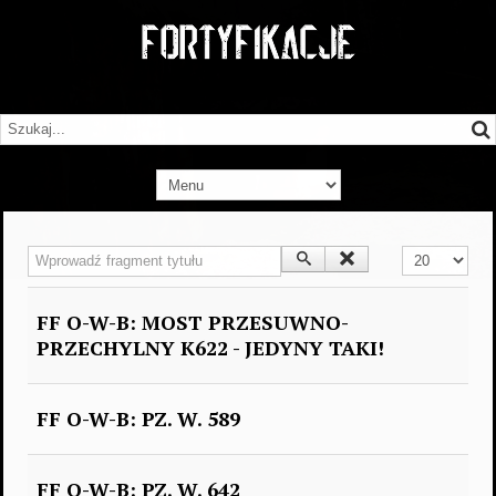
Wprowadź fragment tytułu
Pokaż #
FF O-W-B: MOST PRZESUWNO-
PRZECHYLNY K622 - JEDYNY TAKI!
FF O-W-B: PZ. W. 589
FF O-W-B: PZ. W. 642