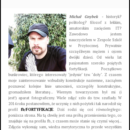
Michał Gnybek -
historyk?
politolog? filozof z lekkim,
amatorskim zacięciem IT?
Zawodowo jestem
nauczycielem w Zespole Szkół
w Przytocznej. Prywatnie
szczęśliwym mężem i ojcem
dwójki dzieci. Od wielu lat
pasjonatem szeroko pojętych
fortyfikacji. Początkowo
bunkrowiec, którego interesowały "jedynie" tzw. "doły". Z czasem
moje zainteresowanie wzbudziły konstrukcje naziemne, zacząłem
poznawać kolejne linie umocnień, szczegóły konstrukcyjne,
gromadziłem literaturę... Wiernym towarzyszem był mi (i
jest!) aparat fotograficzny. Wiele zdjęć szło do tzw. szuflady. W
2014 roku postanowiłem, że uczynię z nich pożytek i tak narodził się
profil
fb/FORTYFIKACJE
. Dziś rodzi się coś równoległego:
poniższa strona. Na tą chwilę jest ona próbą przeniesienia tego, co
znajduje się na profilu fb, z czasem może stanie się czymś więcej...
Zdjęcia wykonuję sam, wiedza merytoryczna to przede wszystkim