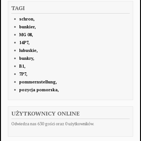
TAGI
schron,
bunkier,
MG 08,
14P7,
lubuskie,
bunkry,
B1,
7P7,
pommernstellung,
pozycja pomorska,
UŻYTKOWNICY ONLINE
Odwiedza nas 630 gości oraz 0 użytkowników.